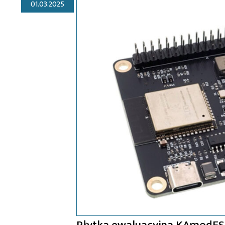
01.03.2025
Płytka ewaluacyjna KAmodE