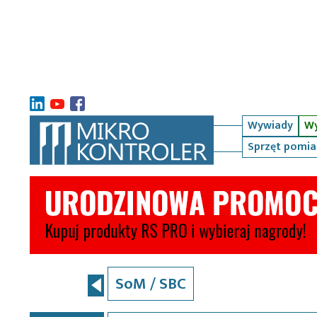
Wywiady
Wy
Sprzęt pomi
SoM / SBC