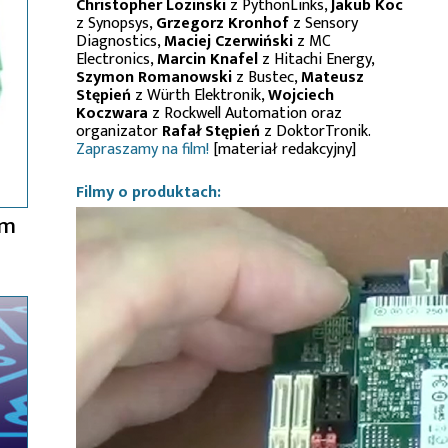
Christopher Lozinski
z PythonLinks,
Jakub Koc
z Synopsys,
Grzegorz Kronhof
z Sensory
Diagnostics,
Maciej Czerwiński
z MC
Electronics,
Marcin Knafel
z Hitachi Energy,
Szymon Romanowski
z Bustec,
Mateusz
Stępień
z Würth Elektronik,
Wojciech
Koczwara
z Rockwell Automation oraz
organizator
Rafał Stępień
z DoktorTronik.
Zapraszamy na film!
[materiał redakcyjny]
Filmy o produktach:
em