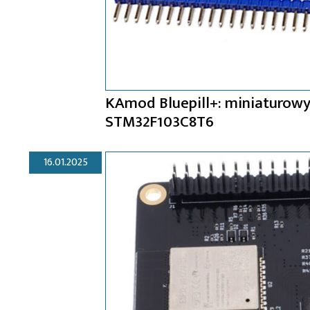
KAmod Bluepill+: miniaturow
STM32F103C8T6
16.01.2025