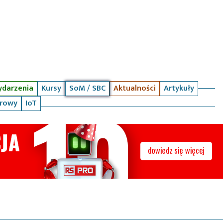
darzenia
Kursy
SoM / SBC
Aktualności
Artykuły
arowy
IoT