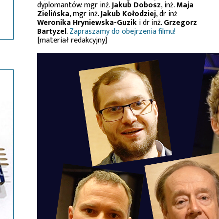
dyplomantów: mgr inż.
Jakub Dobosz
, inż.
Maja
Zielińska
, mgr inż.
Jakub Kołodziej
, dr inż
Weronika Hryniewska-Guzik
i dr inż.
Grzegorz
Bartyzel
.
Zapraszamy do obejrzenia filmu!
[materiał redakcyjny]