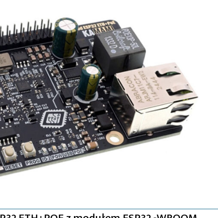
SP32 ETH+POE z modułem ESP32 -WROOM