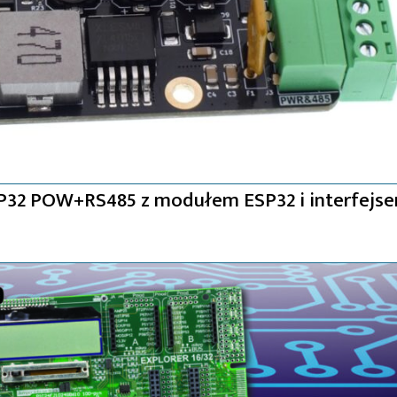
32 POW+RS485 z modułem ESP32 i interfejs