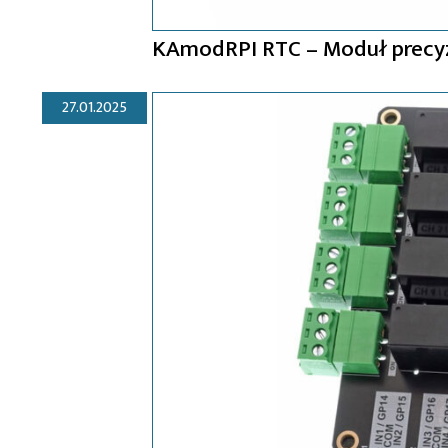
KAmodRPI RTC – Moduł precyz
27.01.2025