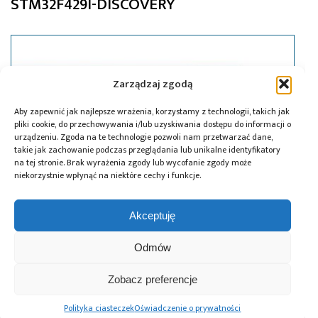
STM32F429I-DISCOVERY
Zarządzaj zgodą
Aby zapewnić jak najlepsze wrażenia, korzystamy z technologii, takich jak
pliki cookie, do przechowywania i/lub uzyskiwania dostępu do informacji o
urządzeniu. Zgoda na te technologie pozwoli nam przetwarzać dane,
takie jak zachowanie podczas przeglądania lub unikalne identyfikatory
na tej stronie. Brak wyrażenia zgody lub wycofanie zgody może
niekorzystnie wpłynąć na niektóre cechy i funkcje.
Akceptuję
01.02.2014
Odmów
.NET Micro Framework dla STM32F429I-
DISCOVERY
Zobacz preferencje
Polityka ciasteczek
Oświadczenie o prywatności