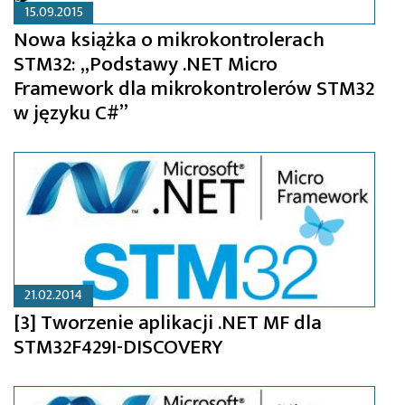
15.09.2015
Nowa książka o mikrokontrolerach
STM32: „Podstawy .NET Micro
Framework dla mikrokontrolerów STM32
w języku C#”
21.02.2014
[3] Tworzenie aplikacji .NET MF dla
STM32F429I-DISCOVERY