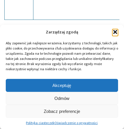
Zarządzaj zgodą
Tagi:
oprogramowanie
,
Soyter
,
Tibbo
Aby zapewnić jak najlepsze wrażenia, korzystamy z technologii, takich jak
pliki cookie, do przechowywania i/lub uzyskiwania dostępu do informacji o
urządzeniu. Zgoda na te technologie pozwoli nam przetwarzać dane,
Przeczytaj również:
takie jak zachowanie podczas przeglądania lub unikalne identyfikatory
na tej stronie. Brak wyrażenia zgody lub wycofanie zgody może
niekorzystnie wpłynąć na niektóre cechy i funkcje.
Akceptuję
Global Electronics
Microchip i Micron
Farnell podejmuje
Odmów
Association
prezentują
współpracę
opublikowało
architekturę
z Hailo w zakresie
normę IPC-A-630A
pamięci masowej
Edge AI
Zobacz preferencje
dotyczącą
PCIe® Gen 6 dla AI
obudów
oraz centrów
Polityka ciasteczek
Oświadczenie o prywatności
elektronicznych
danych