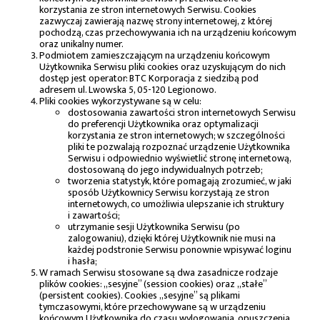
korzystania ze stron internetowych Serwisu. Cookies
zazwyczaj zawierają nazwę strony internetowej, z której
pochodzą, czas przechowywania ich na urządzeniu końcowym
oraz unikalny numer.
Podmiotem zamieszczającym na urządzeniu końcowym
Użytkownika Serwisu pliki cookies oraz uzyskującym do nich
dostęp jest operator: BTC Korporacja z siedzibą pod
adresem ul. Lwowska 5, 05-120 Legionowo.
Pliki cookies wykorzystywane są w celu:
dostosowania zawartości stron internetowych Serwisu
do preferencji Użytkownika oraz optymalizacji
korzystania ze stron internetowych; w szczególności
pliki te pozwalają rozpoznać urządzenie Użytkownika
Serwisu i odpowiednio wyświetlić stronę internetową,
dostosowaną do jego indywidualnych potrzeb;
tworzenia statystyk, które pomagają zrozumieć, w jaki
sposób Użytkownicy Serwisu korzystają ze stron
internetowych, co umożliwia ulepszanie ich struktury
i zawartości;
utrzymanie sesji Użytkownika Serwisu (po
zalogowaniu), dzięki której Użytkownik nie musi na
każdej podstronie Serwisu ponownie wpisywać loginu
i hasła;
W ramach Serwisu stosowane są dwa zasadnicze rodzaje
plików cookies: „sesyjne” (session cookies) oraz „stałe”
(persistent cookies). Cookies „sesyjne” są plikami
tymczasowymi, które przechowywane są w urządzeniu
końcowym Użytkownika do czasu wylogowania, opuszczenia