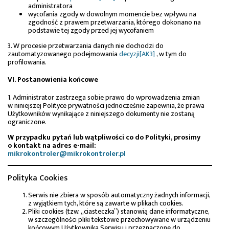
administratora
wycofania zgody w dowolnym momencie bez wpływu na
zgodność z prawem przetwarzania, którego dokonano na
podstawie tej zgody przed jej wycofaniem
3. W procesie przetwarzania danych nie dochodzi do
zautomatyzowanego podejmowania
decyzji
[AK3]
,
w tym do
profilowania.
VI. Postanowienia końcowe
1. Administrator zastrzega sobie prawo do wprowadzenia zmian
w niniejszej Polityce prywatności jednocześnie zapewnia, że prawa
Użytkowników wynikające z niniejszego dokumenty nie zostaną
ograniczone.
W przypadku pytań lub wątpliwości co do Polityki, prosimy
o kontakt na adres e-mail:
mikrokontroler@mikrokontroler.pl
Polityka Cookies
Serwis nie zbiera w sposób automatyczny żadnych informacji,
z wyjątkiem tych, które są zawarte w plikach cookies.
Pliki cookies (tzw. „ciasteczka”) stanowią dane informatyczne,
w szczególności pliki tekstowe przechowywane w urządzeniu
końcowym Użytkownika Serwisu i przeznaczone do