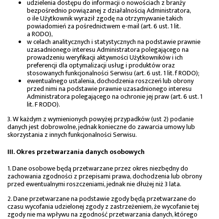
udzielenia dostępu do informacji o nowościach z branży
bezpośrednio powiązanej z działalnością Administratora,
o ile Użytkownik wyraził zgodę na otrzymywanie takich
powiadomień za pośrednictwem e-mail (art. 6 ust. 1 lit.
a RODO),
w celach analitycznych i statystycznych na podstawie prawnie
uzasadnionego interesu Administratora polegającego na
prowadzeniu weryfikacji aktywności Użytkowników i ich
preferencji dla optymalizacji usług i produktów oraz
stosowanych funkcjonalności Serwisu (art. 6 ust. 1 lit. f RODO);
ewentualnego ustalenia, dochodzenia roszczeń lub obrony
przed nimi na podstawie prawnie uzasadnionego interesu
Administratora polegającego na ochronie jej praw (art. 6 ust. 1
lit. F RODO).
3. W każdym z wymienionych powyżej przypadków (ust 2) podanie
danych jest dobrowolne, jednak konieczne do zawarcia umowy lub
skorzystania z innych funkcjonalności Serwisu.
III. Okres przetwarzania danych osobowych
1. Dane osobowe będą przetwarzane przez okres niezbędny do
zachowania zgodności z przepisami prawa, dochodzenia lub obrony
przed ewentualnymi roszczeniami, jednak nie dłużej niż 3 lata.
2. Dane przetwarzane na podstawie zgody będą przetwarzane do
czasu wycofania udzielonej zgody z zastrzeżeniem, że wycofanie tej
zgody nie ma wpływu na zgodność przetwarzania danych, którego