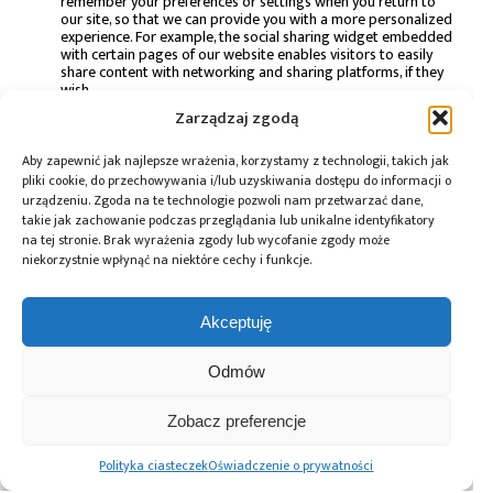
remember your preferences or settings when you return to
our site, so that we can provide you with a more personalized
experience. For example, the social sharing widget embedded
with certain pages of our website enables visitors to easily
share content with networking and sharing platforms, if they
wish.
Advertising – cookies that are used to collect information
Zarządzaj zgodą
about your visit to our site, the content you have viewed, the
links you have followed and information about your browser,
device and your IP address.
Aby zapewnić jak najlepsze wrażenia, korzystamy z technologii, takich jak
pliki cookie, do przechowywania i/lub uzyskiwania dostępu do informacji o
How to manage cookies
urządzeniu. Zgoda na te technologie pozwoli nam przetwarzać dane,
takie jak zachowanie podczas przeglądania lub unikalne identyfikatory
You can set your browser not to accept cookies, and the above
na tej stronie. Brak wyrażenia zgody lub wycofanie zgody może
website tells you how to remove cookies from your browser.
niekorzystnie wpłynąć na niektóre cechy i funkcje.
However, in a few cases, some of our website features may not
function as a result.
Privacy policies of other websites
Akceptuję
Mikrokontroler.pl contains links to other websites. Our privacy policy
applies only to our website, so if you click on a link to another
Odmów
website, you should read their privacy policy.
Zobacz preferencje
Changes to our privacy policy
Our Company keeps its privacy policy under regular review and
Polityka ciasteczek
Oświadczenie o prywatności
places any updates on this web page. This privacy policy was last