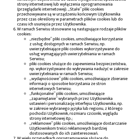
strony internetowej lub wyłączenia oprogramowania
(przeglądarki internetowej). „Stałe” pliki cookies
przechowywane są w urządzeniu końcowym Użytkownika
przez czas określony w parametrach plików cookies lub do
czasu ich usunięcia przez Użytkownika.
W ramach Serwisu stosowane są następujące rodzaje plików
cookies:
„niezbędne” pliki cookies, umożliwiające korzystanie
z usług dostępnych w ramach Serwisu, np.
uwierzytelniające pliki cookies wykorzystywane do
usług wymagających uwierzytelniania w ramach
Serwisu;
pliki cookies służące do zapewnienia bezpieczeństwa,
np. wykorzystywane do wykrywania nadużyć w zakresie
uwierzytelniania w ramach Serwisu;
„wydajnościowe” pliki cookies, umożliwiające zbieranie
informacji o sposobie korzystania ze stron
internetowych Serwisu;
„funkcjonalne” pliki cookies, umożliwiające
„zapamiętanie” wybranych przez Użytkownika
ustawień i personalizację interfejsu Użytkownika, np.
w zakresie wybranego języka lub regionu, z którego
pochodzi Użytkownik, rozmiaru czcionki, wyglądu
strony internetowej itp.;
„reklamowe” pliki cookies, umożliwiające dostarczanie
Użytkownikom treści reklamowych bardziej
dostosowanych do ich zainteresowań.
W wielu przypadkach oprogramowanie służące do