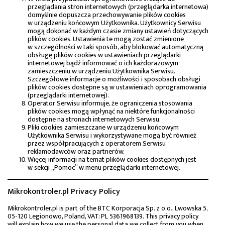
przeglądania stron internetowych (przeglądarka internetowa)
domyślnie dopuszcza przechowywanie plików cookies
w urządzeniu końcowym Użytkownika. Użytkownicy Serwisu
mogą dokonać w każdym czasie zmiany ustawień dotyczących
plików cookies. Ustawienia te mogą zostać zmienione
w szczególności w taki sposób, aby blokować automatyczną
obsługę plików cookies w ustawieniach przeglądarki
internetowej bądź informować o ich każdorazowym
zamieszczeniu w urządzeniu Użytkownika Serwisu.
Szczegółowe informacje o możliwości i sposobach obsługi
plików cookies dostępne są w ustawieniach oprogramowania
(przeglądarki internetowej).
Operator Serwisu informuje, że ograniczenia stosowania
plików cookies mogą wpłynąć na niektóre funkcjonalności
dostępne na stronach internetowych Serwisu.
Pliki cookies zamieszczane w urządzeniu końcowym
Użytkownika Serwisu i wykorzystywane mogą być również
przez współpracujących z operatorem Serwisu
reklamodawców oraz partnerów.
Więcej informacji na temat plików cookies dostępnych jest
w sekcji „Pomoc” w menu przeglądarki internetowej.
Mikrokontroler.pl Privacy Policy
Mikrokontroler.pl is part of the BTC Korporacja Sp. z o.o., Lwowska 5,
05-120 Legionowo, Poland, VAT: PL 5361968139. This privacy policy
will explain how we use the personal data we collect from you when