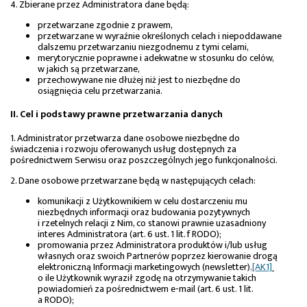
4. Zbierane przez Administratora dane będą:
przetwarzane zgodnie z prawem,
przetwarzane w wyraźnie określonych celach i niepoddawane
dalszemu przetwarzaniu niezgodnemu z tymi celami,
merytorycznie poprawne i adekwatne w stosunku do celów,
w jakich są przetwarzane,
przechowywane nie dłużej niż jest to niezbędne do
osiągnięcia celu przetwarzania.
II. Cel i podstawy prawne przetwarzania danych
1. Administrator przetwarza dane osobowe niezbędne do
świadczenia i rozwoju oferowanych usług dostępnych za
pośrednictwem Serwisu oraz poszczególnych jego funkcjonalności.
2. Dane osobowe przetwarzane będą w następujących celach:
komunikacji z Użytkownikiem w celu dostarczeniu mu
niezbędnych informacji oraz budowania pozytywnych
i rzetelnych relacji z Nim, co stanowi prawnie uzasadniony
interes Administratora (art. 6 ust. 1 lit. f RODO);
promowania przez Administratora produktów i/lub usług
własnych oraz swoich Partnerów poprzez kierowanie drogą
elektroniczną Informacji marketingowych (newsletter)
,
[AK1]
o ile Użytkownik wyraził zgodę na otrzymywanie takich
powiadomień za pośrednictwem e-mail (art. 6 ust. 1 lit.
a RODO);