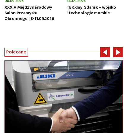
08.09.2026
24.09.2026
26
XXXIV Międzynarodowy
TEK.day Gdańsk – wojsko
FP
Salon Przemysłu
i technologie morskie
or
Obronnego | 8-11.09.2026
fi
Polecane