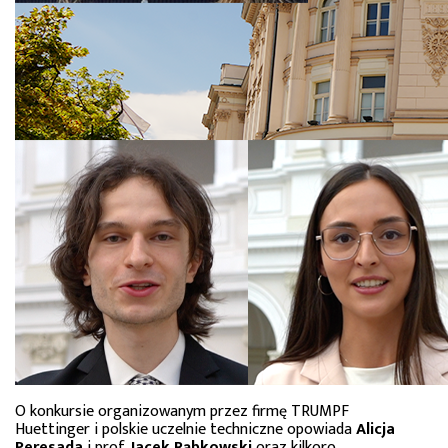
O konkursie organizowanym przez firmę TRUMPF
Huettinger i polskie uczelnie techniczne opowiada
Alicja
Peresada
i prof.
Jacek Rąbkowski
oraz kilkoro