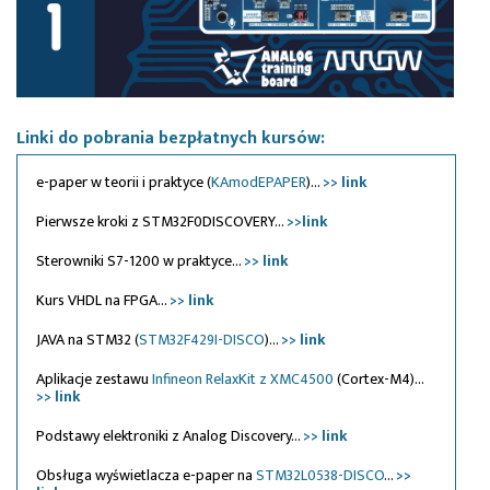
Targi electronica w Monachium – cyberodporność oraz
społeczeństwo oparte na energii elektrycznej | 10-13.11.2026
Linki do pobrania bezpłatnych kursów:
e-paper w teorii i praktyce (
KAmodEPAPER
)...
>> link
Pierwsze kroki z STM32F0DISCOVERY...
>>link
Sterowniki S7-1200 w praktyce...
>> link
Kurs VHDL na FPGA...
>> link
JAVA na STM32 (
STM32F429I-DISCO
)...
>> link
Aplikacje zestawu
Infineon RelaxKit z XMC4500
(Cortex-M4)...
>> link
Podstawy elektroniki z Analog Discovery...
>> link
Obsługa wyświetlacza e-paper na
STM32L0538-DISCO
...
>>