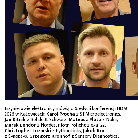
Inżynierowie elektronicy mówią o 6. edycji konferencji HDM
2026 w Katowicach:
Karol Płocha
z STMicroelectronics,
Jan Sitnik
z Rohde & Schwarz,
Mateusz Pluta
z Nokii,
Marek Lendor
z Nordes,
Piotr Policht
z exa_22,
Christopher Lozinski
z PythonLinks,
Jakub Koc
z Synopsys,
Grzegorz Kronhof
z Sensory Diagnostics,