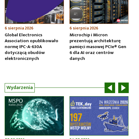
6 sierpnia 2026
6 sierpnia 2026
6 
Global Electronics
Microchip i Micron
Fa
Association opublikowało
prezentują architekturę
ws
normę IPC-A-630A
pamięci masowej PCIe® Gen
w 
dotyczącą obudów
6 dla AI oraz centrów
elektronicznych
danych
Wydarzenia