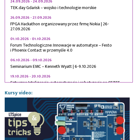
24.09.2026 - 24.09.2026
TEK.day Gdańsk – wojsko i technologie morskie
26.09.2026 - 27.09.2026
FPGA Hackathon organizowany przez firmę Nokia | 26-
27.09.2026
01.10.2026 - 01.10.2026
Forum Technologiczne: Innowacje w automatyce – Festo
i Phoenix Contact w przemyśle 4.0
06.10.2026 - 09.10.2026
Seminarium EMC – Kenneth Wyatt | 6-9.10.2026
19.10.2026 - 20.10.2026
Sztuczna Inteligencja, automatyzacja i robotyzacja na CETEF
2026 | 19-20.10.2026
Kursy video:
20.10.2026 - 22.10.2026
Stoisko narodowe na targach TAITRONICS 2026 w Tajpej | 20-
22.10.2026
09.11.2026 - 09.11.2026
OSG: Państwo – Gospodarka – Bezpieczeństwo
10.11.2026 - 13.11.2026