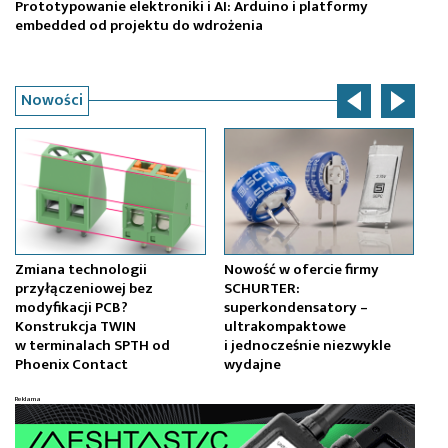
Prototypowanie elektroniki i AI: Arduino i platformy
Tr
embedded od projektu do wdrożenia
na
Nowości
Zmiana technologii
Nowość w ofercie firmy
Dl
przyłączeniowej bez
SCHURTER:
co
modyfikacji PCB?
superkondensatory –
w 
Konstrukcja TWIN
ultrakompaktowe
tr
w terminalach SPTH od
i jednocześnie niezwykle
Phoenix Contact
wydajne