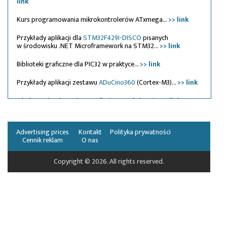
link
Kurs programowania mikrokontrolerów ATxmega...
>> link
Przykłady aplikacji dla
STM32F429I-DISCO
pisanych
w środowisku .NET Microframework na STM32...
>> link
Biblioteki graficzne dla PIC32 w praktyce...
>> link
Przykłady aplikacji zestawu
ADuCino360
(Cortex-M3)...
>> link
Obsługa Kinetis Design Studio (Freescale/NXP)...
>> link
GUIX Studio - mikrokontrolery Renesas Synergy w aplikacjach
graficznych
>> link
Advertising prices
Kontakt
Polityka prywatności
Cennik reklam
O nas
Praktyczne aplikacje sterownika
Siemens LOGO!
8
>> link
Copyright © 2026. All rights reserved.
Obsługa wyświetlaczy OLED za pomocą mikrokontrolerów
PIC24...
>> link
Środowisko mbed w praktyce - przykłady na STM32 i nie
tylko...
>> link
Kurs
Arduino
- praktyczne projekty
>> link