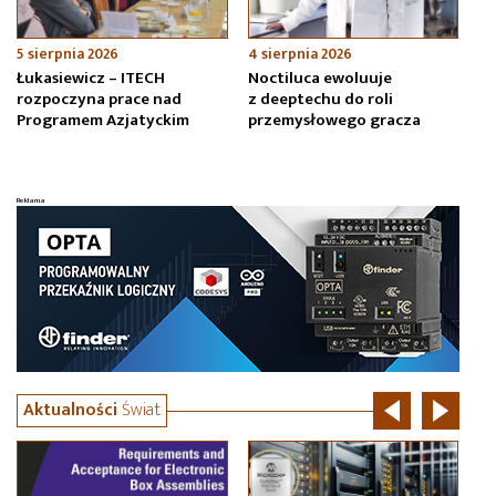
5 sierpnia 2026
4 sierpnia 2026
4 
Łukasiewicz – ITECH
Noctiluca ewoluuje
En
rozpoczyna prace nad
z deeptechu do roli
ma
Programem Azjatyckim
przemysłowego gracza
Po
M
Aktualności
Świat