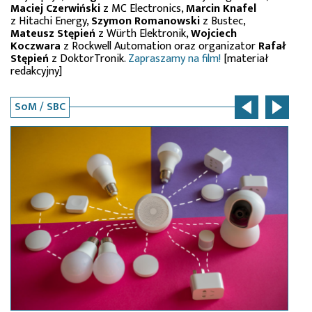
Maciej Czerwiński
z MC Electronics,
Marcin Knafel
z Hitachi Energy,
Szymon Romanowski
z Bustec,
Mateusz Stępień
z Würth Elektronik,
Wojciech
Koczwara
z Rockwell Automation oraz organizator
Rafał
Stępień
z DoktorTronik.
Zapraszamy na film!
[materiał
redakcyjny]
SoM / SBC