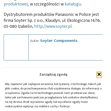
produktowej
, w szczególności w
katalogu
.
Dystrybutorem produktów Panasonic w Polsce jest
firma Soyter Sp. z o.o., Klaudyn, ul. Ekologiczna 14/16,
05-080 Izabelin,
http://www.soyter.pl
.
Soyter Components
Autor:
Tagi:
czujnik
,
Panasonic
,
Soyter
Zarządzaj zgodą
Aby zapewnić jak najlepsze wrażenia, korzystamy z technologii, takich jak
pliki cookie, do przechowywania i/lub uzyskiwania dostępu do informacji o
Przeczytaj również:
urządzeniu. Zgoda na te technologie pozwoli nam przetwarzać dane,
takie jak zachowanie podczas przeglądania lub unikalne identyfikatory
na tej stronie. Brak wyrażenia zgody lub wycofanie zgody może
niekorzystnie wpłynąć na niektóre cechy i funkcje.