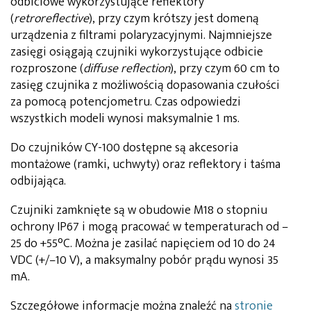
odbiciowe wykorzystujące reflektory
(
retroreflective
), przy czym krótszy jest domeną
urządzenia z filtrami polaryzacyjnymi. Najmniejsze
zasięgi osiągają czujniki wykorzystujące odbicie
rozproszone (
diffuse reflection
), przy czym 60 cm to
zasięg czujnika z możliwością dopasowania czułości
za pomocą potencjometru. Czas odpowiedzi
wszystkich modeli wynosi maksymalnie 1 ms.
Do czujników CY-100 dostępne są akcesoria
montażowe (ramki, uchwyty) oraz reflektory i taśma
odbijająca.
Czujniki zamknięte są w obudowie M18 o stopniu
ochrony IP67 i mogą pracować w temperaturach od –
25 do +55°C. Można je zasilać napięciem od 10 do 24
VDC (+/–10 V), a maksymalny pobór prądu wynosi 35
mA.
Szczegółowe informacje można znaleźć na
stronie