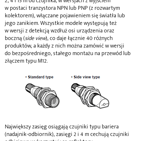
2, 4 i 15 m od czujnika, w wersjach z wyjściem
w postaci tranzystora NPN lub PNP (z rozwartym
kolektorem), włączane pojawieniem się światła lub
jego zanikiem. Wszystkie modele występują też
w wersji z detekcją wzdłuż osi urządzenia oraz
boczną (
side view
), co daje łącznie 40 różnych
produktów, a każdy z nich można zamówić w wersji
do bezpośredniego, stałego montażu na przewód lub
złączem typu M12.
Największy zasięg osiągają czujniki typu bariera
(nadajnik-odbiornik), zasięgi 2 i 4 m cechują czujniki