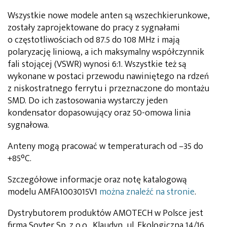
Wszystkie nowe modele anten są wszechkierunkowe,
zostały zaprojektowane do pracy z sygnałami
o częstotliwościach od 87.5 do 108 MHz i mają
polaryzację liniową, a ich maksymalny współczynnik
fali stojącej (VSWR) wynosi 6:1. Wszystkie też są
wykonane w postaci przewodu nawiniętego na rdzeń
z niskostratnego ferrytu i przeznaczone do montażu
SMD. Do ich zastosowania wystarczy jeden
kondensator dopasowujący oraz 50-omowa linia
sygnałowa.
Anteny mogą pracować w temperaturach od –35 do
+85°C.
Szczegółowe informacje oraz notę katalogową
modelu AMFA1003015V1
można znaleźć na stronie
.
Dystrybutorem produktów AMOTECH w Polsce jest
firma Soyter Sp. z o.o., Klaudyn, ul. Ekologiczna 14/16,