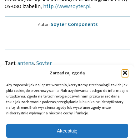
05-080 Izabelin,
http://www.soyter.pl
.
Soyter Components
Autor:
Tagi:
antena
,
Soyter
Zarządzaj zgodą
Aby zapewnić jak najlepsze wrażenia, korzystamy z technologii, takich jak
Przeczytaj również:
pliki cookie, do przechowywania i/lub uzyskiwania dostępu do informacji o
urządzeniu. Zgoda na te technologie pozwoli nam przetwarzać dane,
takie jak zachowanie podczas przeglądania lub unikalne identyfikatory
na tej stronie. Brak wyrażenia zgody lub wycofanie zgody może
niekorzystnie wpłynąć na niektóre cechy i funkcje.
10 lat Finder
Global Electronics
Microchip i Micron
Akceptuję
Polska – jubileusz
Association
prezentują