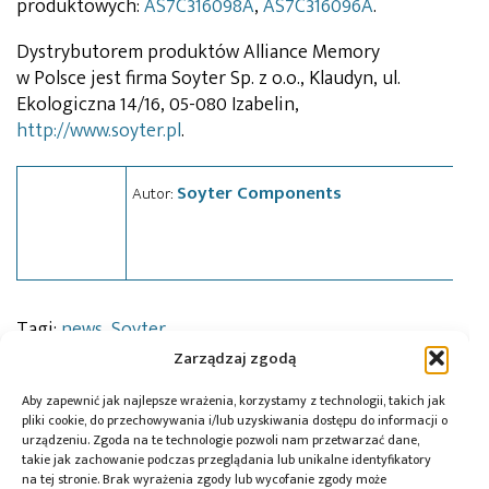
produktowych:
AS7C316098A
,
AS7C316096A
.
Dystrybutorem produktów Alliance Memory
w Polsce jest firma Soyter Sp. z o.o., Klaudyn, ul.
Ekologiczna 14/16, 05-080 Izabelin,
http://www.soyter.pl
.
Soyter Components
Autor:
Tagi:
news
,
Soyter
Zarządzaj zgodą
Aby zapewnić jak najlepsze wrażenia, korzystamy z technologii, takich jak
pliki cookie, do przechowywania i/lub uzyskiwania dostępu do informacji o
Przeczytaj również:
urządzeniu. Zgoda na te technologie pozwoli nam przetwarzać dane,
takie jak zachowanie podczas przeglądania lub unikalne identyfikatory
na tej stronie. Brak wyrażenia zgody lub wycofanie zgody może