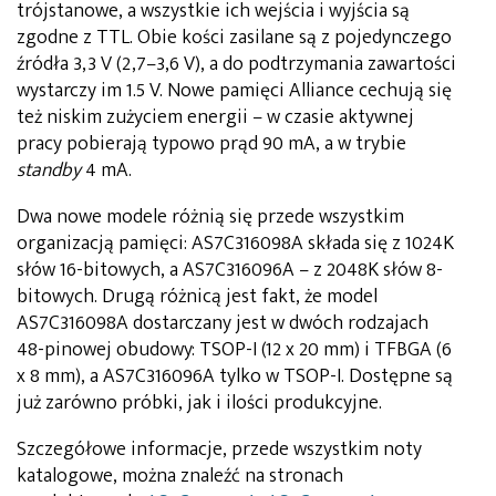
trójstanowe, a wszystkie ich wejścia i wyjścia są
zgodne z TTL. Obie kości zasilane są z pojedynczego
źródła 3,3 V (2,7–3,6 V), a do podtrzymania zawartości
wystarczy im 1.5 V. Nowe pamięci Alliance cechują się
też niskim zużyciem energii – w czasie aktywnej
pracy pobierają typowo prąd 90 mA, a w trybie
standby
4 mA.
Dwa nowe modele różnią się przede wszystkim
organizacją pamięci: AS7C316098A składa się z 1024K
słów 16-bitowych, a AS7C316096A – z 2048K słów 8-
bitowych. Drugą różnicą jest fakt, że model
AS7C316098A dostarczany jest w dwóch rodzajach
48-pinowej obudowy: TSOP-I (12 x 20 mm) i TFBGA (6
x 8 mm), a AS7C316096A tylko w TSOP-I. Dostępne są
już zarówno próbki, jak i ilości produkcyjne.
Szczegółowe informacje, przede wszystkim noty
katalogowe, można znaleźć na stronach