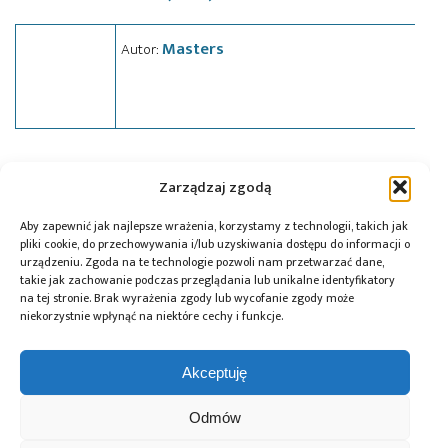
Masters
Autor:
Tagi:
news
,
STM32
,
szkolenie
,
warsztaty
,
wydarzenia
Zarządzaj zgodą
Aby zapewnić jak najlepsze wrażenia, korzystamy z technologii, takich jak
pliki cookie, do przechowywania i/lub uzyskiwania dostępu do informacji o
Przeczytaj również:
urządzeniu. Zgoda na te technologie pozwoli nam przetwarzać dane,
takie jak zachowanie podczas przeglądania lub unikalne identyfikatory
na tej stronie. Brak wyrażenia zgody lub wycofanie zgody może
niekorzystnie wpłynąć na niektóre cechy i funkcje.
Akceptuję
Global Electronics
Microchip i Micron
Farnell podejmuje
Association
prezentują
współpracę
Odmów
opublikowało
architekturę
z Hailo w zakresie
normę IPC-A-630A
pamięci masowej
Edge AI