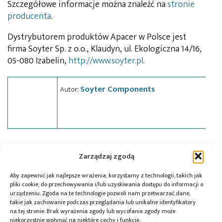
Szczegółowe informacje można znaleźć na
stronie
producenta
.
Dystrybutorem produktów Apacer w Polsce jest
firma Soyter Sp. z o.o., Klaudyn, ul. Ekologiczna 14/16,
05-080 Izabelin,
http://www.soyter.pl
.
Soyter Components
Autor:
Tagi:
Apacer
,
news
,
Soyter
Zarządzaj zgodą
Aby zapewnić jak najlepsze wrażenia, korzystamy z technologii, takich jak
pliki cookie, do przechowywania i/lub uzyskiwania dostępu do informacji o
Przeczytaj również:
urządzeniu. Zgoda na te technologie pozwoli nam przetwarzać dane,
takie jak zachowanie podczas przeglądania lub unikalne identyfikatory
na tej stronie. Brak wyrażenia zgody lub wycofanie zgody może
niekorzystnie wpłynąć na niektóre cechy i funkcje.