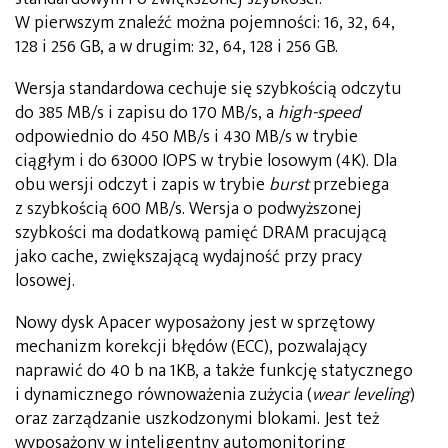
W pierwszym znaleźć można pojemności: 16, 32, 64,
128 i 256 GB, a w drugim: 32, 64, 128 i 256 GB.
Wersja standardowa cechuje się szybkością odczytu
do 385 MB/s i zapisu do 170 MB/s, a
high-speed
odpowiednio do 450 MB/s i 430 MB/s w trybie
ciągłym i do 63000 IOPS w trybie losowym (4K). Dla
obu wersji odczyt i zapis w trybie
burst
przebiega
z szybkością 600 MB/s. Wersja o podwyższonej
szybkości ma dodatkową pamięć DRAM pracującą
jako cache, zwiększającą wydajność przy pracy
losowej.
Nowy dysk Apacer wyposażony jest w sprzętowy
mechanizm korekcji błędów (ECC), pozwalający
naprawić do 40 b na 1KB, a także funkcję statycznego
i dynamicznego równoważenia zużycia (
wear leveling
)
oraz zarządzanie uszkodzonymi blokami. Jest też
wyposażony w inteligentny automonitoring