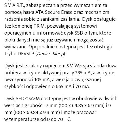
S.M.A.R.T., zabezpieczania przed wymazaniem za
pomocą hasła ATA Secure Erase oraz mechanizm
radzenia sobie z zanikami zasilania. Dysk obsługuje
też komendę TRIM, pozwalającą systemowi
operacyjnemu informować dysk SSD o tym, które
bloki danych nie są już używane i mogą zostać
wymazane. Opcjonalnie dostępna jest też obsługa
trybu DEVSLP (
Device Sleep
).
Dysk jest zasilany napięciem 5 V. Wersja standardowa
pobiera w trybie aktywnej pracy 385 mA, a w trybie
bezczynności 105 mA, a wersja o zwiększonej
szybkości odpowiednio 665 mA i 70 mA.
Dysk SFD-25A-M dostępny jest w obudowie w dwóch
wersjach grubości: 7 mm (100 x 69.85 x 6.9 mm) i 9
mm (100 x 69.84 x 9.3 mm) i może pracować
w temperaturze od 0 do 70ºC.