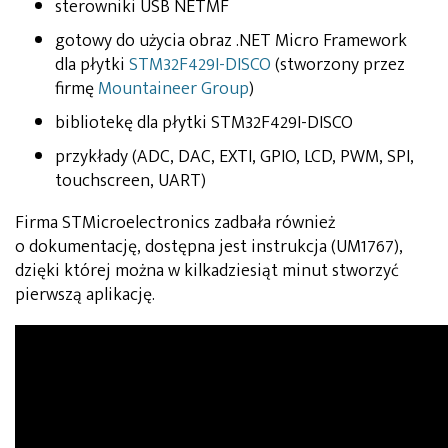
sterowniki USB NETMF
gotowy do użycia obraz .NET Micro Framework
dla płytki
STM32F429I-DISCO
(stworzony przez
firmę
Mountaineer Group
)
bibliotekę dla płytki STM32F429I-DISCO
przykłady (ADC, DAC, EXTI, GPIO, LCD, PWM, SPI,
touchscreen, UART)
Firma STMicroelectronics zadbała również
o dokumentację, dostępna jest instrukcja (UM1767),
dzięki której można w kilkadziesiąt minut stworzyć
pierwszą aplikację.