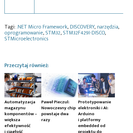
Tagi:
.NET Micro Framework
,
DISCOVERY
,
narzędzia
,
oprogramowanie
,
STM32
,
STM32F429I-DISCO
,
STMicroelectronics
Przeczytaj również:
Automatyzacja
Paweł Pieczul:
Prototypowanie
magazynu
Nowoczesny chip
elektroniki i AI:
komponentów –
powstaje dwa
Arduino
większa
razy
i platformy
efektywność
embedded od
i ciągłość
projektu do