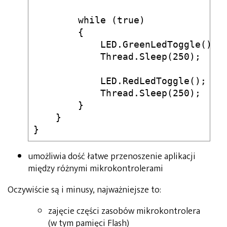
        while (true)

        {

            LED.GreenLedToggle();  
            Thread.Sleep(250);   //
            LED.RedLedToggle();    
            Thread.Sleep(250);   //
        }

    }

umożliwia dość łatwe przenoszenie aplikacji
między różnymi mikrokontrolerami
Oczywiście są i minusy, najważniejsze to:
zajęcie części zasobów mikrokontrolera
(w tym pamięci Flash)