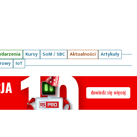
darzenia
Kursy
SoM / SBC
Aktualności
Artykuły
arowy
IoT