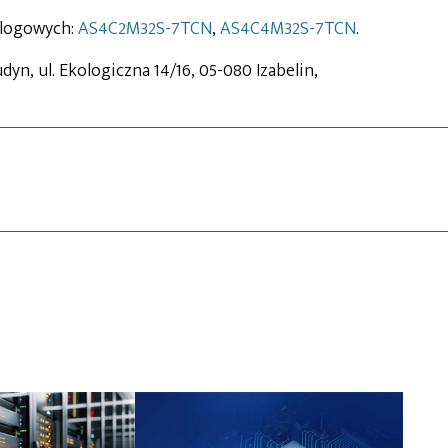
alogowych:
AS4C2M32S-7TCN
,
AS4C4M32S-7TCN
.
udyn, ul. Ekologiczna 14/16, 05-080 Izabelin,