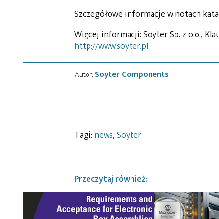
Szczegółowe informacje w notach kat
Więcej informacji: Soyter Sp. z o.o., Kla
http://www.soyter.pl
.
Soyter Components
Autor:
Tagi:
news
,
Soyter
Przeczytaj również: