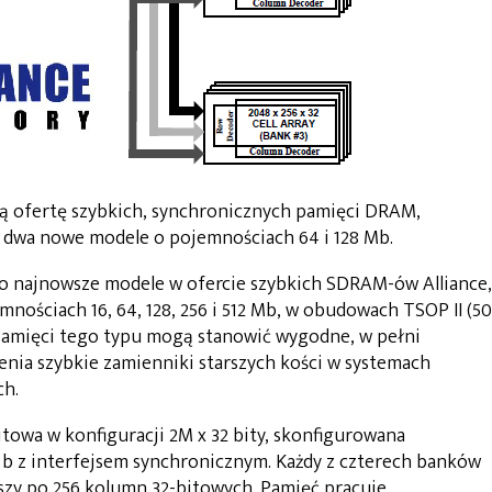
ą ofertę szybkich, synchronicznych pamięci DRAM,
dwa nowe modele o pojemnościach 64 i 128 Mb.
najnowsze modele w ofercie szybkich SDRAM-ów Alliance,
mnościach 16, 64, 128, 256 i 512 Mb, w obudowach TSOP II (50
. Pamięci tego typu mogą stanowić wygodne, w pełni
enia szybkie zamienniki starszych kości w systemach
ch.
wa w konfiguracji 2M x 32 bity, skonfigurowana
2 b z interfejsem synchronicznym. Każdy z czterech banków
rszy po 256 kolumn 32-bitowych. Pamięć pracuje