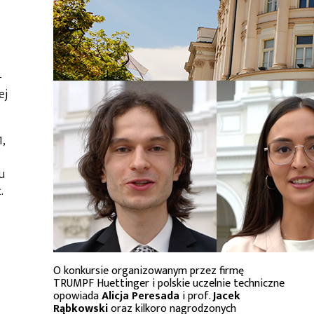
-
ej
1,
u
.
O konkursie organizowanym przez firmę
TRUMPF Huettinger i polskie uczelnie techniczne
opowiada
Alicja Peresada
i prof.
Jacek
Rąbkowski
oraz kilkoro nagrodzonych