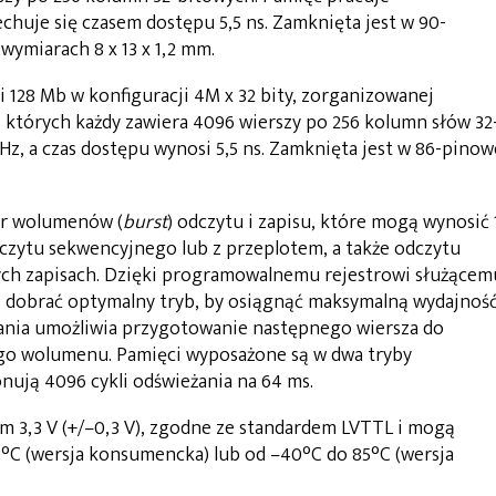
chuje się czasem dostępu 5,5 ns. Zamknięta jest w 90-
miarach 8 x 13 x 1,2 mm.
28 Mb w konfiguracji 4M x 32 bity, zorganizowanej
z których każdy zawiera 4096 wierszy po 256 kolumn słów 32
z, a czas dostępu wynosi 5,5 ns. Zamknięta jest w 86-pinow
ór wolumenów (
burst
) odczytu i zapisu, które mogą wynosić 
odczytu sekwencyjnego lub z przeplotem, a także odczytu
ch zapisach. Dzięki programowalnemu rejestrowi służącem
e dobrać optymalny tryb, by osiągnąć maksymalną wydajność
nia umożliwia przygotowanie następnego wiersza do
ego wolumenu. Pamięci wyposażone są w dwa tryby
onują 4096 cykli odświeżania na 64 ms.
m 3,3 V (+/–0,3 V), zgodne ze standardem LVTTL i mogą
°C (wersja konsumencka) lub od –40°C do 85°C (wersja