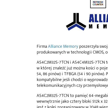
Firma
Alliance Memory
poszerzyła swoj
produkowanych w technologii CMOS, o 
AS4C2M32S-7TCN i AS4C4M32S-7TCN to 
w której znaleźć już można kości o poje
54, 86 pinów) i TFBGA (54 i 90 pinów)
kompatybilne jeśli chodzi o wyprowadz
telekomunikacyjnych czy przemysłowy
AS4C2M32S-7TCN to pamięć 64-megabito
wewnętrznie jako cztery bloki 512k x 3
jest z kolei zorganizowany w 2048 wie