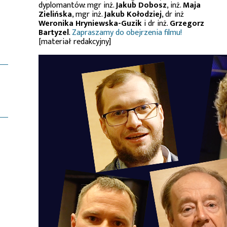
dyplomantów: mgr inż.
Jakub Dobosz
, inż.
Maja
Zielińska
, mgr inż.
Jakub Kołodziej
, dr inż
Weronika Hryniewska-Guzik
i dr inż.
Grzegorz
Bartyzel
.
Zapraszamy do obejrzenia filmu!
[materiał redakcyjny]