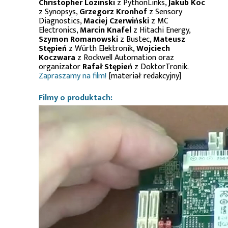
Christopher Lozinski
z PythonLinks,
Jakub Koc
z Synopsys,
Grzegorz Kronhof
z Sensory
Diagnostics,
Maciej Czerwiński
z MC
Electronics,
Marcin Knafel
z Hitachi Energy,
Szymon Romanowski
z Bustec,
Mateusz
Stępień
z Würth Elektronik,
Wojciech
Koczwara
z Rockwell Automation oraz
organizator
Rafał Stępień
z DoktorTronik.
Zapraszamy na film!
[materiał redakcyjny]
Filmy o produktach: