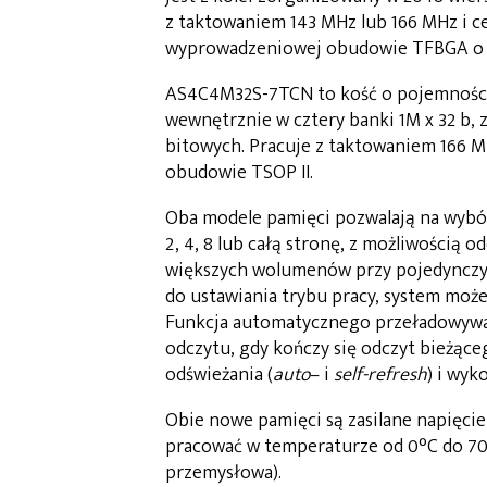
z taktowaniem 143 MHz lub 166 MHz i ce
wyprowadzeniowej obudowie TFBGA o wy
AS4C4M32S-7TCN to kość o pojemności 1
wewnętrznie w cztery banki 1M x 32 b, 
bitowych. Pracuje z taktowaniem 166 MH
obudowie TSOP II.
Oba modele pamięci pozwalają na wyb
2, 4, 8 lub całą stronę, z możliwością 
większych wolumenów przy pojedynczy
do ustawiania trybu pracy, system moż
Funkcja automatycznego przeładowywa
odczytu, gdy kończy się odczyt bieżąc
odświeżania (
auto
– i
self-refresh
) i wyk
Obie nowe pamięci są zasilane napięcie
pracować w temperaturze od 0°C do 70
przemysłowa).