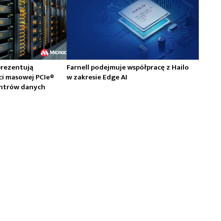
prezentują
Farnell podejmuje współpracę z Hailo
ci masowej PCIe®
w zakresie Edge AI
centrów danych