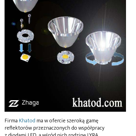
Firma
Khatod
ma w ofercie szeroką gamę
reflektorów przeznaczonych do współpracy
z diodami LED, a wśród nich rodzinę LYRA,