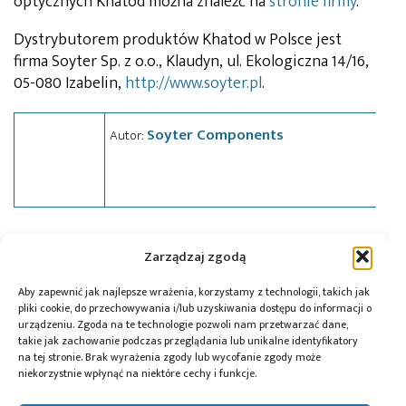
optycznych Khatod można znaleźć na
stronie firmy
.
Dystrybutorem produktów Khatod w Polsce jest
firma Soyter Sp. z o.o., Klaudyn, ul. Ekologiczna 14/16,
05-080 Izabelin,
http://www.soyter.pl
.
Soyter Components
Autor:
Tagi:
Khatod
,
LED
,
news
,
Soyter
Zarządzaj zgodą
Aby zapewnić jak najlepsze wrażenia, korzystamy z technologii, takich jak
pliki cookie, do przechowywania i/lub uzyskiwania dostępu do informacji o
urządzeniu. Zgoda na te technologie pozwoli nam przetwarzać dane,
Przeczytaj również:
takie jak zachowanie podczas przeglądania lub unikalne identyfikatory
na tej stronie. Brak wyrażenia zgody lub wycofanie zgody może
niekorzystnie wpłynąć na niektóre cechy i funkcje.