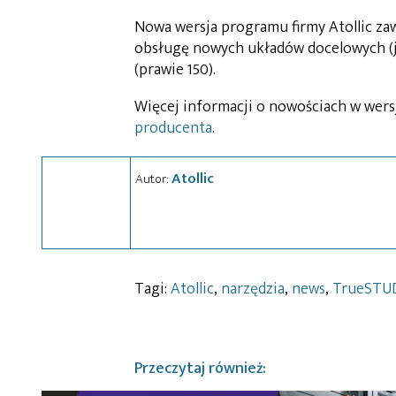
Nowa wersja programu firmy Atollic za
obsługę nowych układów docelowych (je
(prawie 150).
Więcej informacji o nowościach w wers
producenta
.
Atollic
Autor:
Tagi:
Atollic
,
narzędzia
,
news
,
TrueSTU
Przeczytaj również: