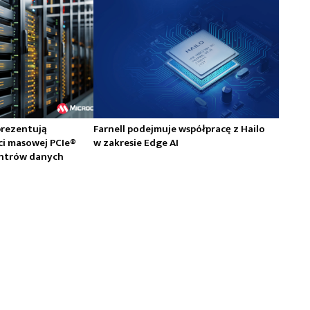
prezentują
Farnell podejmuje współpracę z Hailo
ci masowej PCIe®
w zakresie Edge AI
centrów danych