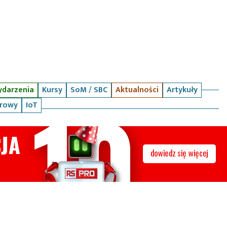
darzenia
Kursy
SoM / SBC
Aktualności
Artykuły
arowy
IoT