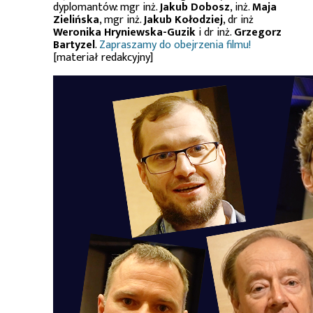
dyplomantów: mgr inż.
Jakub Dobosz
, inż.
Maja
Zielińska
, mgr inż.
Jakub Kołodziej
, dr inż
Weronika Hryniewska-Guzik
i dr inż.
Grzegorz
Bartyzel
.
Zapraszamy do obejrzenia filmu!
[materiał redakcyjny]