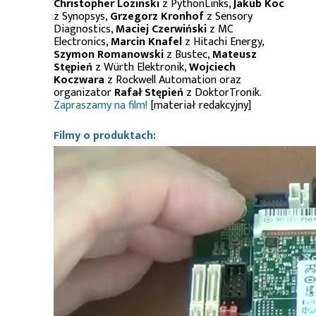
Christopher Lozinski
z PythonLinks,
Jakub Koc
z Synopsys,
Grzegorz Kronhof
z Sensory
Diagnostics,
Maciej Czerwiński
z MC
Electronics,
Marcin Knafel
z Hitachi Energy,
Szymon Romanowski
z Bustec,
Mateusz
Stępień
z Würth Elektronik,
Wojciech
Koczwara
z Rockwell Automation oraz
organizator
Rafał Stępień
z DoktorTronik.
Zapraszamy na film!
[materiał redakcyjny]
Filmy o produktach: