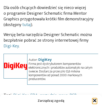
Dla osób chcących dowiedzieć się nieco więcej
o programie Designer Schematic firma Mentor
Graphics przygotowała krótki film demonstracyjny
(dostępny
tutaj
).
Wersję beta narzędzia Designer Schematic można
bezpłatnie pobrać ze strony internetowej firmy
Digi-Key
.
DigiKey
Autor:
Firma jest dystrybutorem komponentów
elektronicznych i produktów automatyki na całym
świecie. Dostarcza przeszło 12,6 miliona
komponentów od ponad 2000 markowych
producentów.
Tagi:
Digi-Key
,
EDA
,
narzędzia
,
news
,
PCB
Zarządzaj zgodą