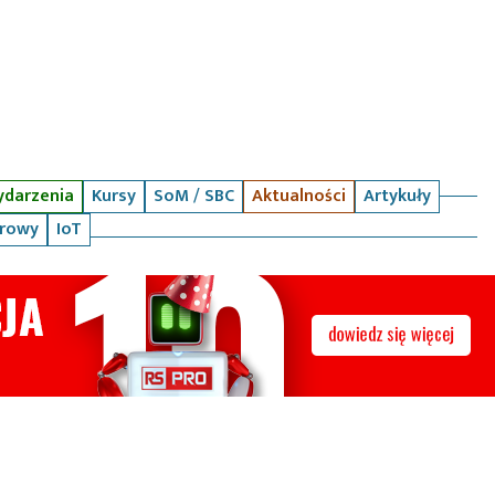
darzenia
Kursy
SoM / SBC
Aktualności
Artykuły
arowy
IoT