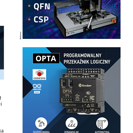
ą
i
ka