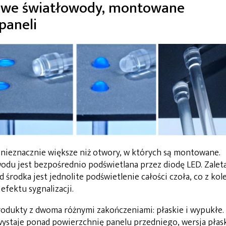
we światłowody, montowane
paneli
nieznacznie większe niż otwory, w których są montowane.
odu jest bezpośrednio podświetlana przez diodę LED. Zalet
odka jest jednolite podświetlenie całości czoła, co z kole
fektu sygnalizacji.
odukty z dwoma różnymi zakończeniami: płaskie i wypukłe.
wystaje ponad powierzchnię panelu przedniego, wersja płas