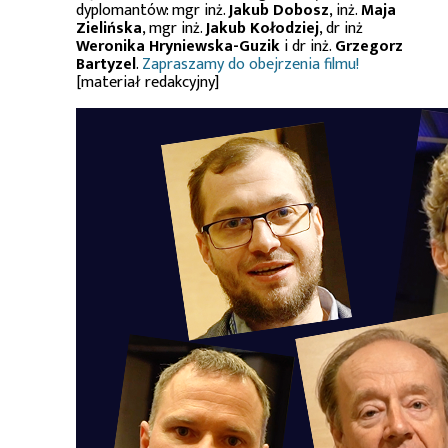
dyplomantów: mgr inż.
Jakub Dobosz
, inż.
Maja
Zielińska
, mgr inż.
Jakub Kołodziej
, dr inż
Weronika Hryniewska-Guzik
i dr inż.
Grzegorz
Bartyzel
.
Zapraszamy do obejrzenia filmu!
[materiał redakcyjny]