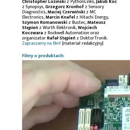
Christopher Lozinski
z PythonLinks,
Jakub Koc
z Synopsys,
Grzegorz Kronhof
z Sensory
Diagnostics,
Maciej Czerwiński
z MC
Electronics,
Marcin Knafel
z Hitachi Energy,
Szymon Romanowski
z Bustec,
Mateusz
Stępień
z Würth Elektronik,
Wojciech
Koczwara
z Rockwell Automation oraz
organizator
Rafał Stępień
z DoktorTronik.
Zapraszamy na film!
[materiał redakcyjny]
Filmy o produktach: