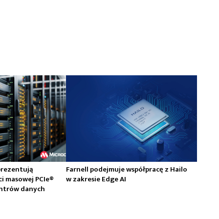
prezentują
Farnell podejmuje współpracę z Hailo
ci masowej PCIe®
w zakresie Edge AI
centrów danych