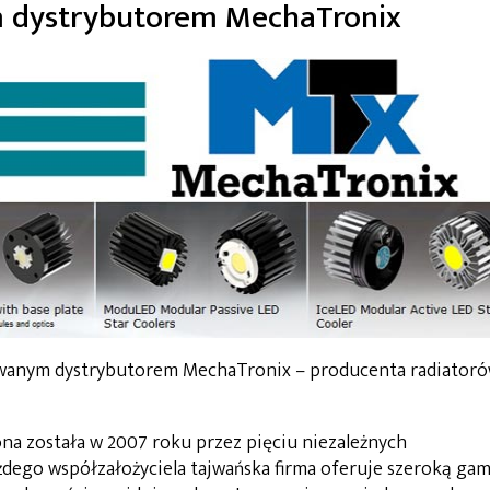
ym dystrybutorem MechaTronix
yzowanym dystrybutorem MechaTronix – producenta radiator
a została w 2007 roku przez pięciu niezależnych
dego współzałożyciela tajwańska firma oferuje szeroką ga