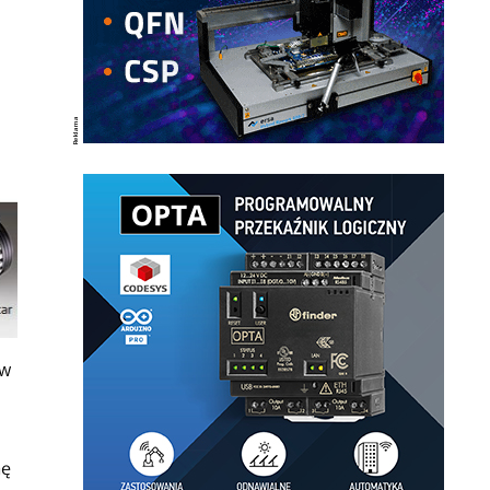
ów
mę