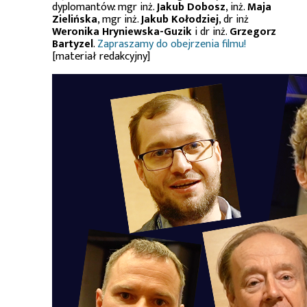
dyplomantów: mgr inż.
Jakub Dobosz
, inż.
Maja
Zielińska
, mgr inż.
Jakub Kołodziej
, dr inż
Weronika Hryniewska-Guzik
i dr inż.
Grzegorz
Bartyzel
.
Zapraszamy do obejrzenia filmu!
[materiał redakcyjny]