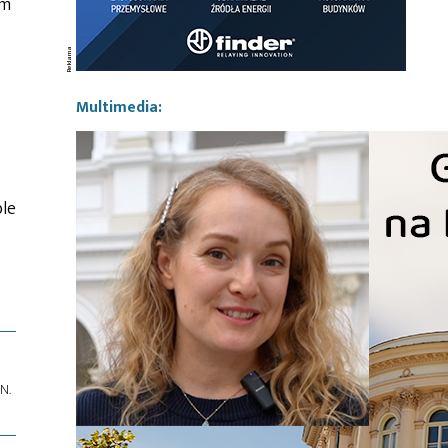
ym
Multimedia:
le
N.