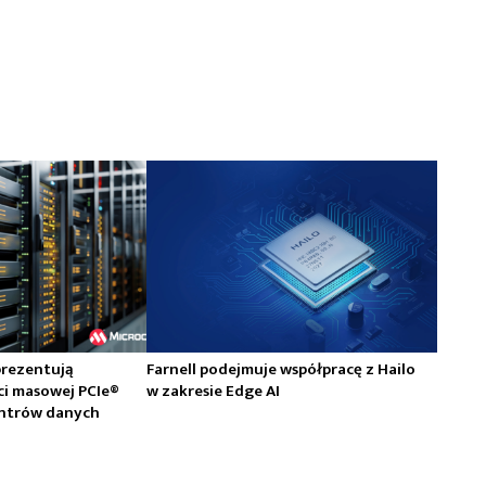
prezentują
Farnell podejmuje współpracę z Hailo
ci masowej PCIe®
w zakresie Edge AI
centrów danych