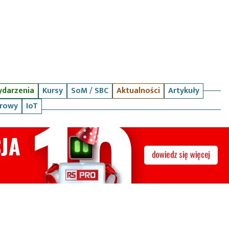
darzenia
Kursy
SoM / SBC
Aktualności
Artykuły
arowy
IoT