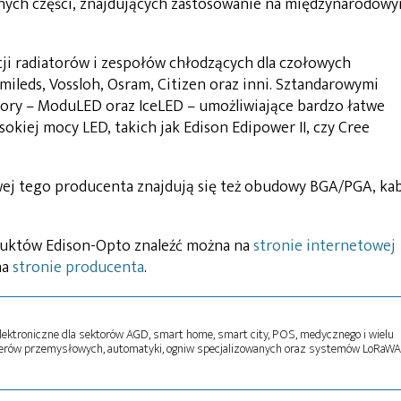
ych części, znajdujących zastosowanie na międzynarodow
cji radiatorów i zespołów chłodzących dla czołowych
mileds, Vossloh, Osram, Citizen oraz inni. Sztandarowymi
ory – ModuLED oraz IceLED – umożliwiające bardzo łatwe
ej mocy LED, takich jak Edison Edipower II, czy Cree
ej tego producenta znajdują się też obudowy BGA/PGA, kab
duktów Edison-Opto znaleźć można na
stronie internetowej
na
stronie producenta
.
ektroniczne dla sektorów AGD, smart home, smart city, POS, medycznego i wielu
terów przemysłowych, automatyki, ogniw specjalizowanych oraz systemów LoRaWA