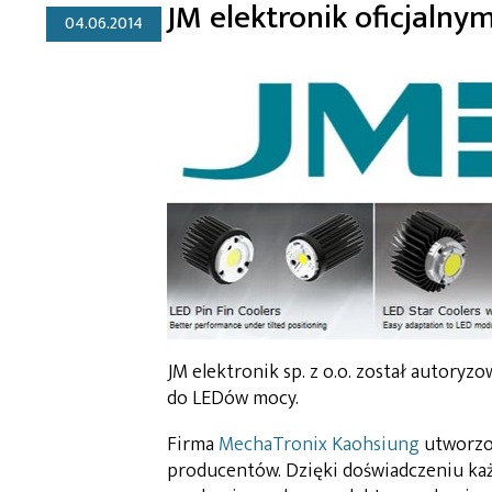
JM elektronik oficjaln
04.06.2014
JM elektronik sp. z o.o. został autor
do LEDów mocy.
Firma
MechaTronix Kaohsiung
utworzon
producentów. Dzięki doświadczeniu każ