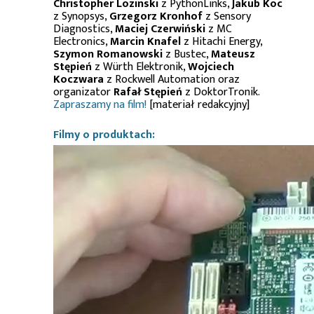
Christopher Lozinski
z PythonLinks,
Jakub Koc
z Synopsys,
Grzegorz Kronhof
z Sensory
Diagnostics,
Maciej Czerwiński
z MC
Electronics,
Marcin Knafel
z Hitachi Energy,
Szymon Romanowski
z Bustec,
Mateusz
Stępień
z Würth Elektronik,
Wojciech
Koczwara
z Rockwell Automation oraz
organizator
Rafał Stępień
z DoktorTronik.
Zapraszamy na film!
[materiał redakcyjny]
Filmy o produktach: