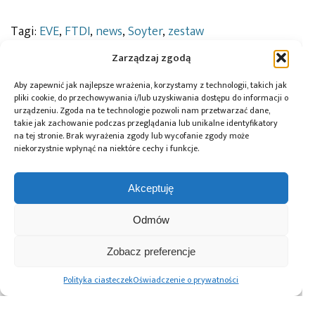
Tagi:
EVE
,
FTDI
,
news
,
Soyter
,
zestaw
uruchomieniowy
Zarządzaj zgodą
Aby zapewnić jak najlepsze wrażenia, korzystamy z technologii, takich jak
pliki cookie, do przechowywania i/lub uzyskiwania dostępu do informacji o
Przeczytaj również:
urządzeniu. Zgoda na te technologie pozwoli nam przetwarzać dane,
takie jak zachowanie podczas przeglądania lub unikalne identyfikatory
na tej stronie. Brak wyrażenia zgody lub wycofanie zgody może
niekorzystnie wpłynąć na niektóre cechy i funkcje.
Akceptuję
Global Electronics
Microchip i Micron
Farnell podejmuje
Association
prezentują
współpracę
Odmów
opublikowało
architekturę
z Hailo w zakresie
normę IPC-A-630A
pamięci masowej
Edge AI
dotyczącą
PCIe® Gen 6 dla AI
Zobacz preferencje
obudów
oraz centrów
elektronicznych
danych
Polityka ciasteczek
Oświadczenie o prywatności