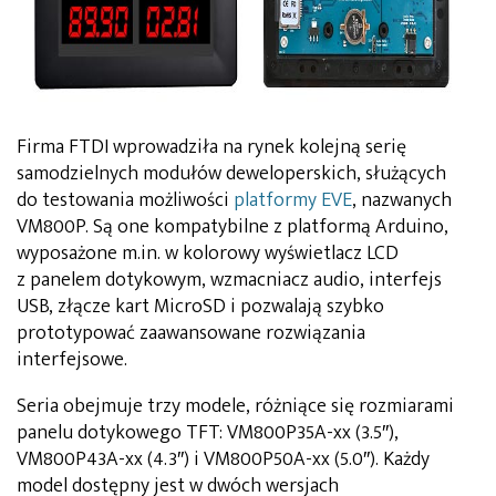
Firma FTDI wprowadziła na rynek kolejną serię
samodzielnych modułów deweloperskich, służących
do testowania możliwości
platformy EVE
, nazwanych
VM800P. Są one kompatybilne z platformą Arduino,
wyposażone m.in. w kolorowy wyświetlacz LCD
z panelem dotykowym, wzmacniacz audio, interfejs
USB, złącze kart MicroSD i pozwalają szybko
prototypować zaawansowane rozwiązania
interfejsowe.
Seria obejmuje trzy modele, różniące się rozmiarami
panelu dotykowego TFT: VM800P35A-xx (3.5″),
VM800P43A-xx (4.3″) i VM800P50A-xx (5.0″). Każdy
model dostępny jest w dwóch wersjach