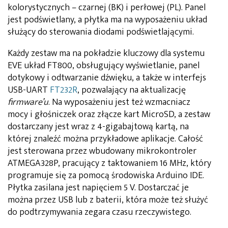
kolorystycznych – czarnej (BK) i perłowej (PL). Panel
jest podświetlany, a płytka ma na wyposażeniu układ
służący do sterowania diodami podświetlającymi.
Każdy zestaw ma na pokładzie kluczowy dla systemu
EVE układ FT800, obsługujący wyświetlanie, panel
dotykowy i odtwarzanie dźwięku, a także w interfejs
USB-UART
FT232R
, pozwalający na aktualizację
firmware’u
. Na wyposażeniu jest też wzmacniacz
mocy i głośniczek oraz złącze kart MicroSD, a zestaw
dostarczany jest wraz z 4-gigabajtową kartą, na
której znaleźć można przykładowe aplikacje. Całość
jest sterowana przez wbudowany mikrokontroler
ATMEGA328P, pracujący z taktowaniem 16 MHz, który
programuje się za pomocą środowiska Arduino IDE.
Płytka zasilana jest napięciem 5 V. Dostarczać je
można przez USB lub z baterii, która może też służyć
do podtrzymywania zegara czasu rzeczywistego.