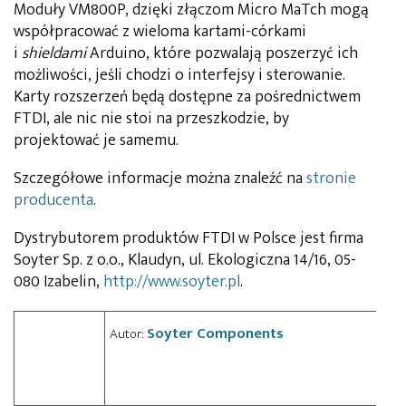
Moduły VM800P, dzięki złączom Micro MaTch mogą
współpracować z wieloma kartami-córkami
i
shieldami
Arduino, które pozwalają poszerzyć ich
możliwości, jeśli chodzi o interfejsy i sterowanie.
Karty rozszerzeń będą dostępne za pośrednictwem
FTDI, ale nic nie stoi na przeszkodzie, by
projektować je samemu.
Szczegółowe informacje można znaleźć na
stronie
producenta
.
Dystrybutorem produktów FTDI w Polsce jest firma
Soyter Sp. z o.o., Klaudyn, ul. Ekologiczna 14/16, 05-
080 Izabelin,
http://www.soyter.pl
.
Soyter Components
Autor: