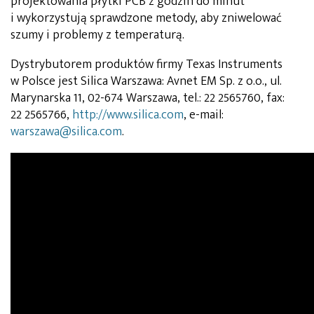
projektowania płytki PCB z godzin do minut
i wykorzystują sprawdzone metody, aby zniwelować
szumy i problemy z temperaturą.
Dystrybutorem produktów firmy Texas Instruments
w Polsce jest Silica Warszawa: Avnet EM Sp. z o.o., ul.
Marynarska 11, 02-674 Warszawa, tel.: 22 2565760, fax:
22 2565766,
http://www.silica.com
, e-mail:
warszawa@silica.com
.