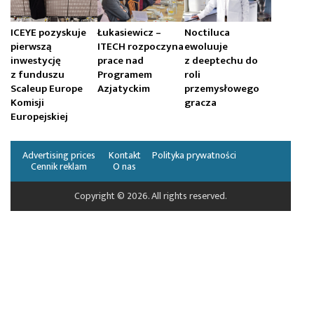
ICEYE pozyskuje
Łukasiewicz –
Noctiluca
pierwszą
ITECH rozpoczyna
ewoluuje
inwestycję
prace nad
z deeptechu do
z funduszu
Programem
roli
Scaleup Europe
Azjatyckim
przemysłowego
Komisji
gracza
Europejskiej
Advertising prices
Kontakt
Polityka prywatności
Cennik reklam
O nas
Copyright © 2026. All rights reserved.