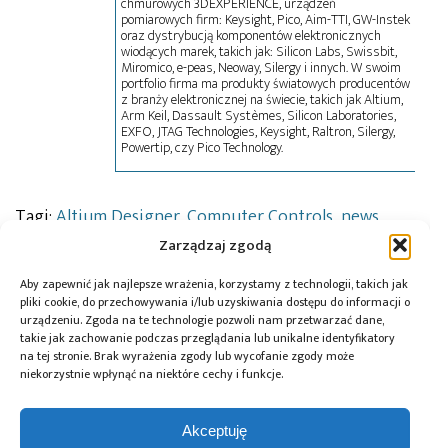
chmurowych 3DEXPERIENCE, urządzeń
pomiarowych firm: Keysight, Pico, Aim-TTI, GW-Instek
oraz dystrybucją komponentów elektronicznych
wiodących marek, takich jak: Silicon Labs, Swissbit,
Miromico, e-peas, Neoway, Silergy i innych. W swoim
portfolio firma ma produkty światowych producentów
z branży elektronicznej na świecie, takich jak Altium,
Arm Keil, Dassault Systèmes, Silicon Laboratories,
EXFO, JTAG Technologies, Keysight, Raltron, Silergy,
Powertip, czy Pico Technology.
Tagi:
Altium Designer
,
Computer Controls
,
news
Zarządzaj zgodą
Aby zapewnić jak najlepsze wrażenia, korzystamy z technologii, takich jak
Przeczytaj również:
pliki cookie, do przechowywania i/lub uzyskiwania dostępu do informacji o
urządzeniu. Zgoda na te technologie pozwoli nam przetwarzać dane,
takie jak zachowanie podczas przeglądania lub unikalne identyfikatory
na tej stronie. Brak wyrażenia zgody lub wycofanie zgody może
niekorzystnie wpłynąć na niektóre cechy i funkcje.
Renesas Gen 3
Würth Elektronik
10 lat Finder
Akceptuję