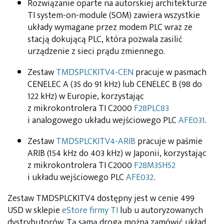
Rozwiązanie oparte na autorskiej architekturze
TI system-on-module (SOM) zawiera wszystkie
układy wymagane przez modem PLC wraz ze
stacją dokującą PLC, która pozwala zasilić
urządzenie z sieci prądu zmiennego.
Zestaw
TMDSPLCKITV4-CEN
pracuje w pasmach
CENELEC A (35 do 91 kHz) lub CENELEC B (98 do
122 kHz) w Europie, korzystając
z mikrokontrolera TI C2000
F28PLC83
i analogowego układu wejściowego PLC
AFE031
.
Zestaw
TMDSPLCKITV4-ARIB
pracuje w paśmie
ARIB (154 kHz do 403 kHz) w Japonii, korzystając
z mikrokontrolera TI C2000
F28M35H52
i układu wejściowego PLC
AFE032
.
Zestaw TMDSPLCKITV4 dostępny jest w cenie 499
USD w sklepie
eStore firmy TI
lub u autoryzowanych
dystrybutorów. Tą samą drogą można zamówić układ