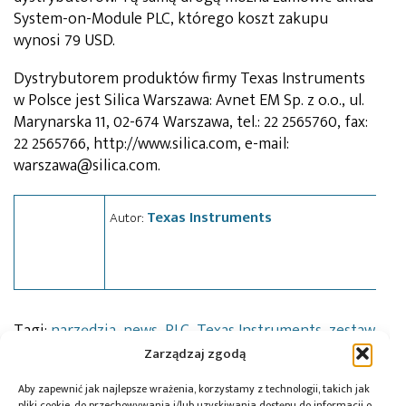
System-on-Module PLC, którego koszt zakupu
wynosi 79 USD.
Dystrybutorem produktów firmy Texas Instruments
w Polsce jest Silica Warszawa: Avnet EM Sp. z o.o., ul.
Marynarska 11, 02-674 Warszawa, tel.: 22 2565760, fax:
22 2565766, http://www.silica.com, e-mail:
warszawa@silica.com.
Texas Instruments
Autor:
Tagi:
narzędzia
,
news
,
PLC
,
Texas Instruments
,
zestaw
uruchomieniowy
Zarządzaj zgodą
Aby zapewnić jak najlepsze wrażenia, korzystamy z technologii, takich jak
pliki cookie, do przechowywania i/lub uzyskiwania dostępu do informacji o