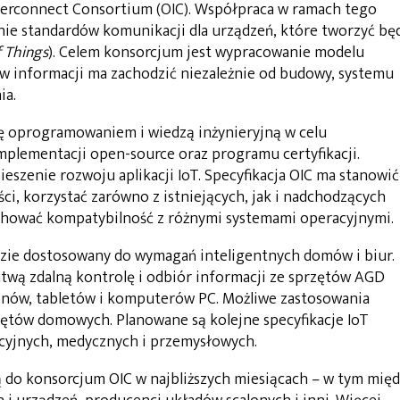
terconnect Consortium (OIC). Współpraca w ramach tego
ie standardów komunikacji dla urządzeń, które tworzyć bę
f Things
). Celem konsorcjum jest wypracowanie modelu
w informacji ma zachodzić niezależnie od budowy, systemu
ia.
ię oprogramowaniem i wiedzą inżynieryjną w celu
plementacji open-source oraz programu certyfikacji.
ieszenie rozwoju aplikacji IoT. Specyfikacja OIC ma stanowić
ci, korzystać zarówno z istniejących, jak i nadchodzących
hować kompatybilność z różnymi systemami operacyjnymi.
dzie dostosowany do wymagań inteligentnych domów i biur.
atwą zdalną kontrolę i odbiór informacji ze sprzętów AGD
onów, tabletów i komputerów PC. Możliwe zastosowania
zętów domowych. Planowane są kolejne specyfikacje IoT
cyjnych, medycznych i przemysłowych.
zą do konsorcjum OIC w najbliższych miesiącach – w tym mię