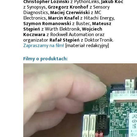
Christopher Lozinski
z PythonLinks,
Jakub Koc
z Synopsys,
Grzegorz Kronhof
z Sensory
Diagnostics,
Maciej Czerwiński
z MC
Electronics,
Marcin Knafel
z Hitachi Energy,
Szymon Romanowski
z Bustec,
Mateusz
Stępień
z Würth Elektronik,
Wojciech
Koczwara
z Rockwell Automation oraz
organizator
Rafał Stępień
z DoktorTronik.
Zapraszamy na film!
[materiał redakcyjny]
Filmy o produktach: