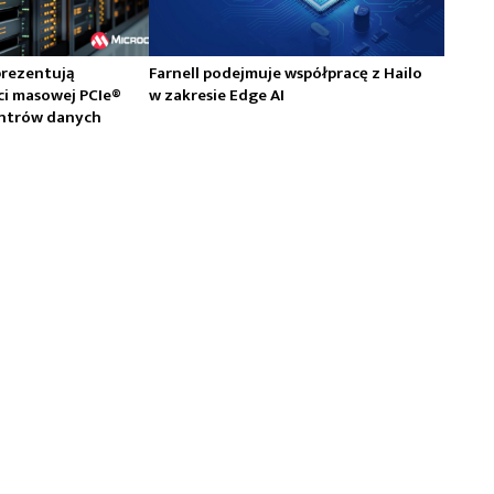
prezentują
Farnell podejmuje współpracę z Hailo
ci masowej PCIe®
w zakresie Edge AI
centrów danych