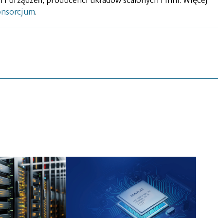
 urządzeń, producenci układów scalonych i inni. Więcej
onsorcjum
.