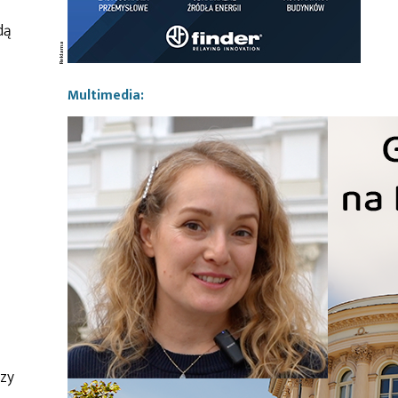
dą
Multimedia:
dzy