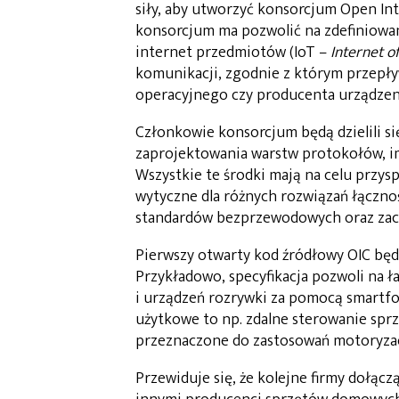
siły, aby utworzyć konsorcjum Open In
konsorcjum ma pozwolić na zdefiniowan
internet przedmiotów (IoT –
Internet o
komunikacji, zgodnie z którym przepły
operacyjnego czy producenta urządzen
Członkowie konsorcjum będą dzielili s
zaprojektowania warstw protokołów, im
Wszystkie te środki mają na celu przysp
wytyczne dla różnych rozwiązań łącznoś
standardów bezprzewodowych oraz zac
Pierwszy otwarty kod źródłowy OIC bę
Przykładowo, specyfikacja pozwoli na ł
i urządzeń rozrywki za pomocą smartf
użytkowe to np. zdalne sterowanie spr
przeznaczone do zastosowań motoryza
Przewiduje się, że kolejne firmy dołąc