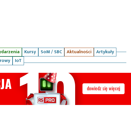
darzenia
Kursy
SoM / SBC
Aktualności
Artykuły
arowy
IoT