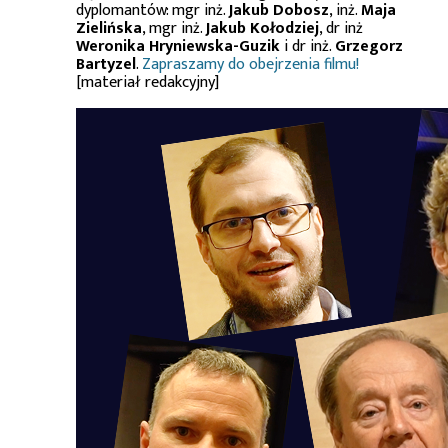
dyplomantów: mgr inż.
Jakub Dobosz
, inż.
Maja
Zielińska
, mgr inż.
Jakub Kołodziej
, dr inż
Weronika Hryniewska-Guzik
i dr inż.
Grzegorz
Bartyzel
.
Zapraszamy do obejrzenia filmu!
[materiał redakcyjny]