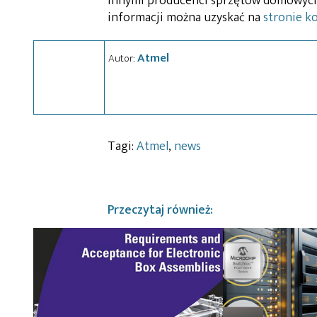
innymi producenci sprzętów domowych i
informacji można uzyskać na
stronie k
Atmel
Autor:
Tagi:
Atmel
,
news
Przeczytaj również: