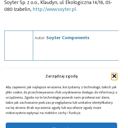
Soyter Sp. z o.o., Klaudyn, ul. Ekologiczna 14/16, 05-
080 Izabelin,
http://www.soyter.p
l.
Soyter Components
Autor:
Tagi:
Android
,
FTDI
,
news
,
Soyter
,
USB
Zarządzaj zgodą
Aby zapewnić jak najlepsze wrażenia, korzystamy z technologii, takich jak
pliki cookie, do przechowywania i/lub uzyskiwania dostępu do informacji o
urządzeniu. Zgoda na te technologie pozwoli nam przetwarzać dane,
Przeczytaj również:
takie jak zachowanie podczas przeglądania lub unikalne identyfikatory
na tej stronie. Brak wyrażenia zgody lub wycofanie zgody może
niekorzystnie wpłynąć na niektóre cechy i funkcje.