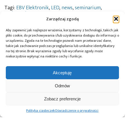
Tagi:
EBV Elektronik
,
LED
,
news
,
seminarium
,
wydarzenia
Zarządzaj zgodą
Aby zapewnić jak najlepsze wrażenia, korzystamy z technologii, takich jak
pliki cookie, do przechowywania i/lub uzyskiwania dostępu do informacji o
Przeczytaj również:
urządzeniu. Zgoda na te technologie pozwoli nam przetwarzać dane,
takie jak zachowanie podczas przeglądania lub unikalne identyfikatory
na tej stronie. Brak wyrażenia zgody lub wycofanie zgody może
niekorzystnie wpłynąć na niektóre cechy i funkcje.
Akceptuję
Global Electronics
Microchip i Micron
Farnell podejmuje
Association
prezentują
współpracę
Odmów
opublikowało
architekturę
z Hailo w zakresie
normę IPC-A-630A
pamięci masowej
Edge AI
dotyczącą
PCIe® Gen 6 dla AI
Zobacz preferencje
obudów
oraz centrów
elektronicznych
danych
Polityka ciasteczek
Oświadczenie o prywatności
Advertising prices
Kontakt
Polityka prywatności