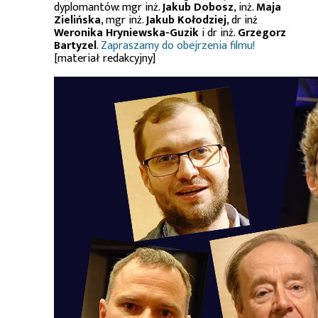
dyplomantów: mgr inż.
Jakub Dobosz
, inż.
Maja
Zielińska
, mgr inż.
Jakub Kołodziej
, dr inż
Weronika Hryniewska-Guzik
i dr inż.
Grzegorz
Bartyzel
.
Zapraszamy do obejrzenia filmu!
[materiał redakcyjny]