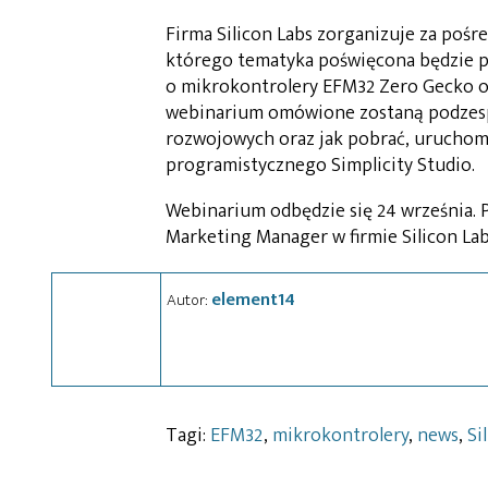
Firma Silicon Labs zorganizuje za poś
którego tematyka poświęcona będzie p
o mikrokontrolery EFM32 Zero Gecko ora
webinarium omówione zostaną podzespoł
rozwojowych oraz jak pobrać, uruchomi
programistycznego Simplicity Studio.
Webinarium odbędzie się 24 września. 
Marketing Manager w firmie Silicon La
element14
Autor:
Tagi:
EFM32
,
mikrokontrolery
,
news
,
Si