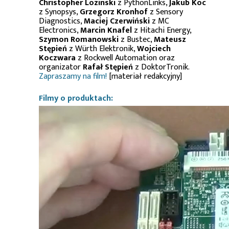
Christopher Lozinski
z PythonLinks,
Jakub Koc
z Synopsys,
Grzegorz Kronhof
z Sensory
Diagnostics,
Maciej Czerwiński
z MC
Electronics,
Marcin Knafel
z Hitachi Energy,
Szymon Romanowski
z Bustec,
Mateusz
Stępień
z Würth Elektronik,
Wojciech
Koczwara
z Rockwell Automation oraz
organizator
Rafał Stępień
z DoktorTronik.
Zapraszamy na film!
[materiał redakcyjny]
Filmy o produktach: