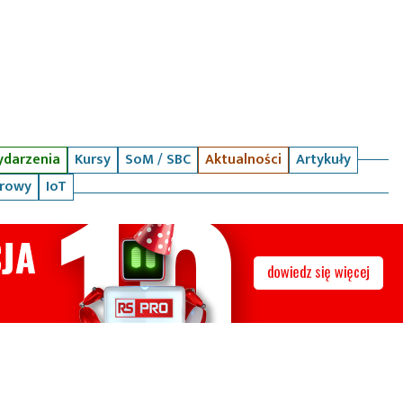
darzenia
Kursy
SoM / SBC
Aktualności
Artykuły
arowy
IoT