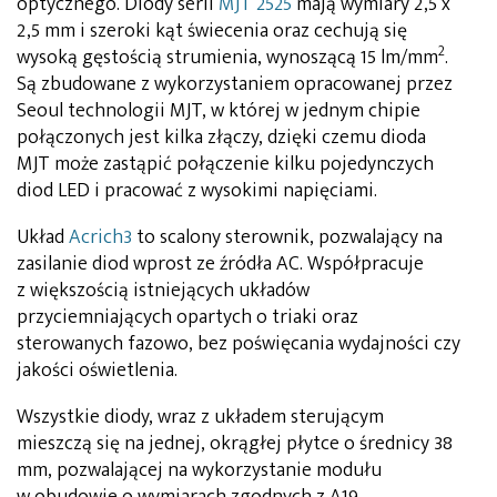
optycznego. Diody serii
MJT 2525
mają wymiary 2,5 x
2,5 mm i szeroki kąt świecenia oraz cechują się
2
wysoką gęstością strumienia, wynoszącą 15 lm/mm
.
Są zbudowane z wykorzystaniem opracowanej przez
Seoul technologii MJT, w której w jednym chipie
połączonych jest kilka złączy, dzięki czemu dioda
MJT może zastąpić połączenie kilku pojedynczych
diod LED i pracować z wysokimi napięciami.
Układ
Acrich3
to scalony sterownik, pozwalający na
zasilanie diod wprost ze źródła AC. Współpracuje
z większością istniejących układów
przyciemniających opartych o triaki oraz
sterowanych fazowo, bez poświęcania wydajności czy
jakości oświetlenia.
Wszystkie diody, wraz z układem sterującym
mieszczą się na jednej, okrągłej płytce o średnicy 38
mm, pozwalającej na wykorzystanie modułu