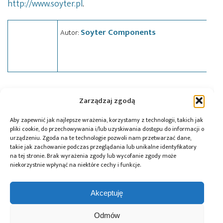
http://www.soyter.pl
.
Soyter Components
Autor:
Tagi:
LED
,
news
,
Seoul Semiconductor
,
Soyter
Zarządzaj zgodą
Aby zapewnić jak najlepsze wrażenia, korzystamy z technologii, takich jak
pliki cookie, do przechowywania i/lub uzyskiwania dostępu do informacji o
Przeczytaj również:
urządzeniu. Zgoda na te technologie pozwoli nam przetwarzać dane,
takie jak zachowanie podczas przeglądania lub unikalne identyfikatory
na tej stronie. Brak wyrażenia zgody lub wycofanie zgody może
niekorzystnie wpłynąć na niektóre cechy i funkcje.
Akceptuję
Global Electronics
Microchip i Micron
Farnell podejmuje
Association
prezentują
współpracę
Odmów
opublikowało
architekturę
z Hailo w zakresie