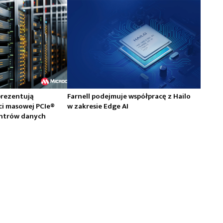
prezentują
Farnell podejmuje współpracę z Hailo
ci masowej PCIe®
w zakresie Edge AI
centrów danych