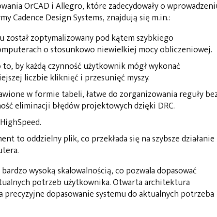
wania OrCAD i Allegro, które zadecydowały o wprowadzeni
rmy Cadence Design Systems, znajdują się m.in.:
mu został zoptymalizowany pod kątem szybkiego
omputerach o stosunkowo niewielkiej mocy obliczeniowej
o to, by każdą czynność użytkownik mógł wykonać
jszej liczbie kliknięć i przesunięć myszy.
awione w formie tabeli, łatwe do zorganizowania reguły be
ość eliminacji błędów projektowych dzięki DRC.
ia HighSpeed.
ent to oddzielny plik, co przekłada się na szybsze działanie
tera.
ę bardzo wysoką skalowalnością, co pozwala dopasować
ualnych potrzeb użytkownika. Otwarta architektura
na precyzyjne dopasowanie systemu do aktualnych potrzeba