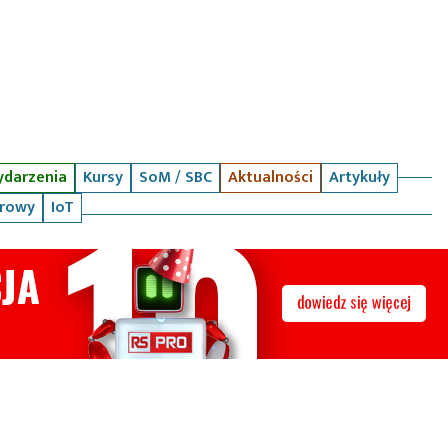
darzenia
Kursy
SoM / SBC
Aktualności
Artykuły
arowy
IoT