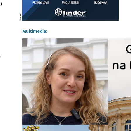
u
.
Multimedia:
z