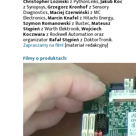
Christopher Lozinski
z PythonLinks,
Jakub Koc
z Synopsys,
Grzegorz Kronhof
z Sensory
Diagnostics,
Maciej Czerwiński
z MC
Electronics,
Marcin Knafel
z Hitachi Energy,
Szymon Romanowski
z Bustec,
Mateusz
Stępień
z Würth Elektronik,
Wojciech
Koczwara
z Rockwell Automation oraz
organizator
Rafał Stępień
z DoktorTronik.
Zapraszamy na film!
[materiał redakcyjny]
Filmy o produktach: