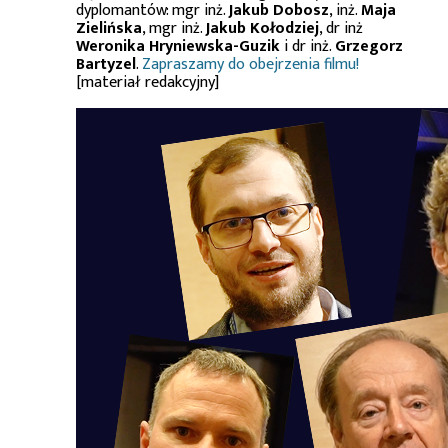
dyplomantów: mgr inż.
Jakub Dobosz
, inż.
Maja
Zielińska
, mgr inż.
Jakub Kołodziej
, dr inż
Weronika Hryniewska-Guzik
i dr inż.
Grzegorz
Bartyzel
.
Zapraszamy do obejrzenia filmu!
[materiał redakcyjny]