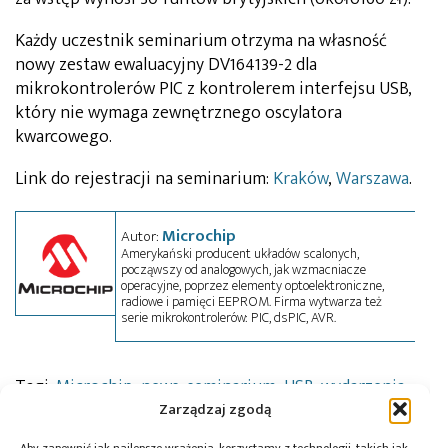
Każdy uczestnik seminarium otrzyma na własność
nowy zestaw ewaluacyjny DV164139-2 dla
mikrokontrolerów PIC z kontrolerem interfejsu USB,
który nie wymaga zewnętrznego oscylatora
kwarcowego.
Link do rejestracji na seminarium:
Kraków
,
Warszawa
.
Microchip
Autor:
Amerykański producent układów scalonych,
począwszy od analogowych, jak wzmacniacze
operacyjne, poprzez elementy optoelektroniczne,
radiowe i pamięci EEPROM. Firma wytwarza też
serie mikrokontrolerów: PIC, dsPIC, AVR.
Tagi:
Microchip
,
news
,
seminarium
,
USB
,
wydarzenia
Zarządzaj zgodą