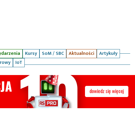
darzenia
Kursy
SoM / SBC
Aktualności
Artykuły
arowy
IoT