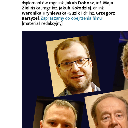
dyplomantów: mgr inż.
Jakub Dobosz
, inż.
Maja
Zielińska
, mgr inż.
Jakub Kołodziej
, dr inż
Weronika Hryniewska-Guzik
i dr inż.
Grzegorz
Bartyzel
.
Zapraszamy do obejrzenia filmu!
[materiał redakcyjny]