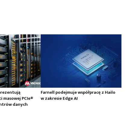
prezentują
Farnell podejmuje współpracę z Hailo
ci masowej PCIe®
w zakresie Edge AI
centrów danych