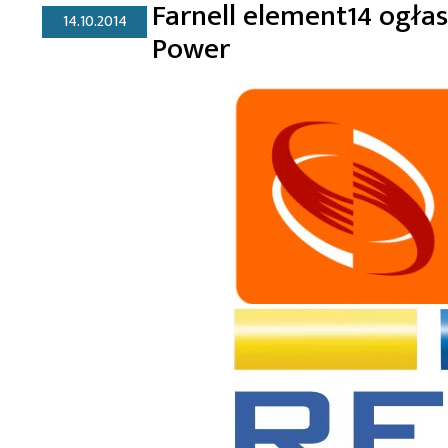
Farnell element14 ogł
14.10.2014
Power