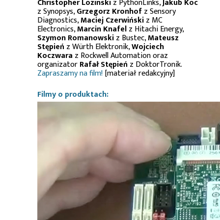
Christopher Lozinski
z PythonLinks,
Jakub Koc
z Synopsys,
Grzegorz Kronhof
z Sensory
Diagnostics,
Maciej Czerwiński
z MC
Electronics,
Marcin Knafel
z Hitachi Energy,
Szymon Romanowski
z Bustec,
Mateusz
Stępień
z Würth Elektronik,
Wojciech
Koczwara
z Rockwell Automation oraz
organizator
Rafał Stępień
z DoktorTronik.
Zapraszamy na film!
[materiał redakcyjny]
Filmy o produktach: