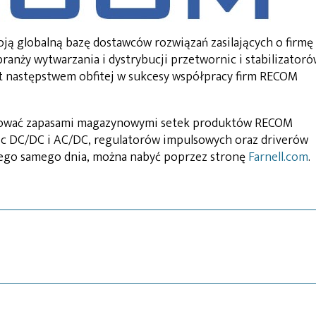
oją globalną bazę dostawców rozwiązań zasilających o firmę
anży wytwarzania i dystrybucji przetwornic i stabilizator
t następstwem obfitej w sukcesy współpracy firm RECOM
onować zapasami magazynowymi setek produktów RECOM
c DC/DC i AC/DC, regulatorów impulsowych oraz driverów
 tego samego dnia, można nabyć poprzez stronę
Farnell.com
.