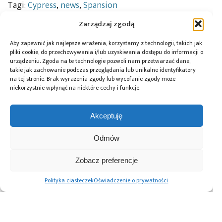
Tagi:
Cypress
,
news
,
Spansion
Zarządzaj zgodą
Aby zapewnić jak najlepsze wrażenia, korzystamy z technologii, takich jak
Przeczytaj również:
pliki cookie, do przechowywania i/lub uzyskiwania dostępu do informacji o
urządzeniu. Zgoda na te technologie pozwoli nam przetwarzać dane,
takie jak zachowanie podczas przeglądania lub unikalne identyfikatory
na tej stronie. Brak wyrażenia zgody lub wycofanie zgody może
niekorzystnie wpłynąć na niektóre cechy i funkcje.
10 lat Finder
Global Electronics
Microchip i Micron
Akceptuję
Polska – jubileusz
Association
prezentują
z perspektywą
opublikowało
architekturę
Odmów
dalszego rozwoju
normę IPC-A-630A
pamięci masowej
dotyczącą
PCIe® Gen 6 dla AI
obudów
oraz centrów
Zobacz preferencje
elektronicznych
danych
Polityka ciasteczek
Oświadczenie o prywatności
Advertising prices
Kontakt
Polityka prywatności
Cennik reklam
O nas