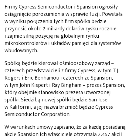
Firmy Cypress Semiconductor i Spansion ogłosiły
osiągnięcie porozumienia w sprawie fuzji. Powstała
w wyniku połączenia tych firm spółka będzie
przynosić około 2 miliardy dolarów zysku rocznie
i zajmie silną pozycję na globalnym rynku
mikrokontrolerów i układów pamięci dla systemów
wbudowanych.
Spółką będzie kierował ośmioosobowy zarząd –
czterech przedstawicieli z firmy Cypress, w tym T.J.
Rogers i Eric Benhamou i czterech ze Spansion,
w tym John Kispert i Ray Bingham – prezes Spansion,
który obejmie stanowisko prezesa utworzonej
spółki. Siedzibą nowej spółki będzie San Jose
w Kalifornii, a jej nazwa brzmieć będzie Cypress
Semiconductor Corporation.
W warunkach umowy zapisano, że za każdą posiadaną
akcję Spansion ich właściciele otrzymają 2,457 akcji