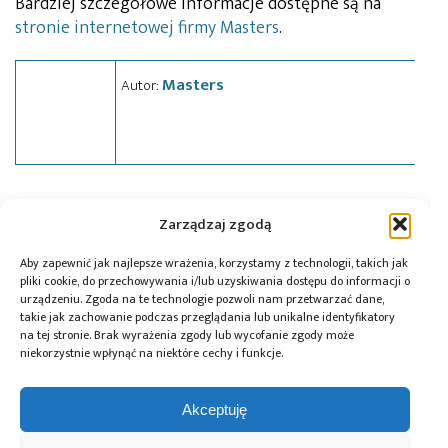
Bardziej szczegółowe informacje dostępne są na
stronie internetowej firmy Masters
.
Masters
Autor:
Tagi:
news
,
STM32
,
szkolenie
,
warsztaty
,
wydarzenia
Zarządzaj zgodą
Aby zapewnić jak najlepsze wrażenia, korzystamy z technologii, takich jak
pliki cookie, do przechowywania i/lub uzyskiwania dostępu do informacji o
Przeczytaj również:
urządzeniu. Zgoda na te technologie pozwoli nam przetwarzać dane,
takie jak zachowanie podczas przeglądania lub unikalne identyfikatory
na tej stronie. Brak wyrażenia zgody lub wycofanie zgody może
niekorzystnie wpłynąć na niektóre cechy i funkcje.
Akceptuję
DigiKey i Shawn
AI Act: Nowy
Polska bez
Hymel: webinaria
obowiązek
megafabryki, ale