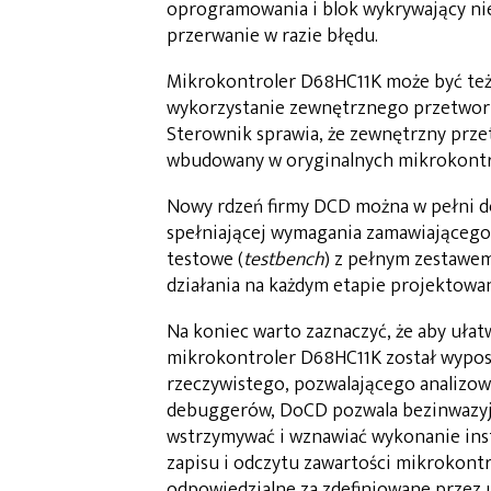
oprogramowania i blok wykrywający ni
przerwanie w razie błędu.
Mikrokontroler D68HC11K może być też
wykorzystanie zewnętrznego przetwor
Sterownik sprawia, że zewnętrzny przet
wbudowany w oryginalnych mikrokontr
Nowy rdzeń firmy DCD można w pełni do
spełniającej wymagania zamawiającego
testowe (
testbench
) z pełnym zestawem
działania na każdym etapie projektowa
Na koniec warto zaznaczyć, że aby uła
mikrokontroler D68HC11K został wypo
rzeczywistego, pozwalającego analizo
debuggerów, DoCD pozwala bezinwazyjnie
wstrzymywać i wznawiać wykonanie inst
zapisu i odczytu zawartości mikrokontro
odpowiedzialne za zdefiniowane przez 