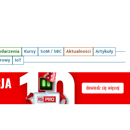
darzenia
Kursy
SoM / SBC
Aktualności
Artykuły
arowy
IoT