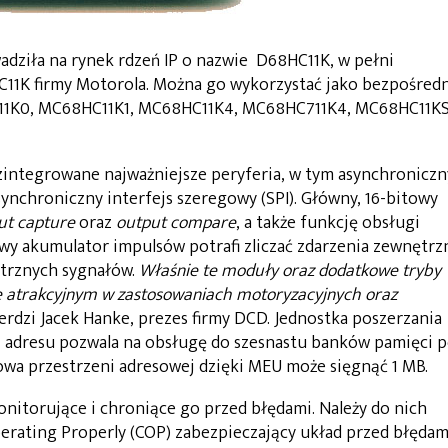
adziła na rynek rdzeń IP o nazwie D68HC11K, w pełni
11K firmy Motorola. Można go wykorzystać jako bezpośredn
C11K0, MC68HC11K1, MC68HC11K4, MC68HC711K4, MC68HC11K
zintegrowane najważniejsze peryferia, w tym asynchroniczn
synchroniczny interfejs szeregowy (SPI). Główny, 16-bitowy
ut capture
oraz
output compare
, a także funkcję obsługi
owy akumulator impulsów potrafi zliczać zdarzenia zewnętrz
trznych sygnałów.
Właśnie te moduły oraz dodatkowe tryby
e atrakcyjnym w zastosowaniach motoryzacyjnych oraz
erdzi Jacek Hanke, prezes firmy DCD. Jednostka poszerzania
ii adresu pozwala na obsługę do szesnastu banków pamięci 
wa przestrzeni adresowej dzięki MEU może sięgnąć 1 MB.
nitorujące i chroniące go przed błędami. Należy do nich
ating Properly (COP) zabezpieczający układ przed błędam