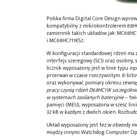
Polska firma Digital Core Design wprow
kompatybilny z mikrokontrolerem 68HC
zamiennik takich układów jak: MC68H
i MC68HC711KS2.
W konfiguracji standardowej rdzeń ma 
interfejs szeregowy (SCI) oraz osobny, 
licznik wyposażony jest w linie typu
inp
przerwań w czasie rzeczywistym. 8-bit
oraz wykonywać pomiary okresu zewnę
pracy czynią rdzeń D68HC11K szczególni
w systemach zasilanych bateryjnie
– twi
pamięci (MEU), wyposażona w sześć lin
32 kB w każdym z dwóch okien. Rozbudo
Układ wyposażony jest też w obwody mo
między innymi Watchdog Computer Oper