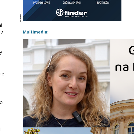
i
S2
Multimedia:
y
ne
po
i