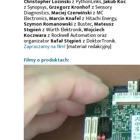
Christopher Lozinski
z PythonLinks,
Jakub Koc
z Synopsys,
Grzegorz Kronhof
z Sensory
Diagnostics,
Maciej Czerwiński
z MC
Electronics,
Marcin Knafel
z Hitachi Energy,
Szymon Romanowski
z Bustec,
Mateusz
Stępień
z Würth Elektronik,
Wojciech
Koczwara
z Rockwell Automation oraz
organizator
Rafał Stępień
z DoktorTronik.
Zapraszamy na film!
[materiał redakcyjny]
Filmy o produktach: