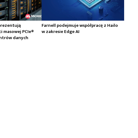
prezentują
Farnell podejmuje współpracę z Hailo
ci masowej PCIe®
w zakresie Edge AI
centrów danych