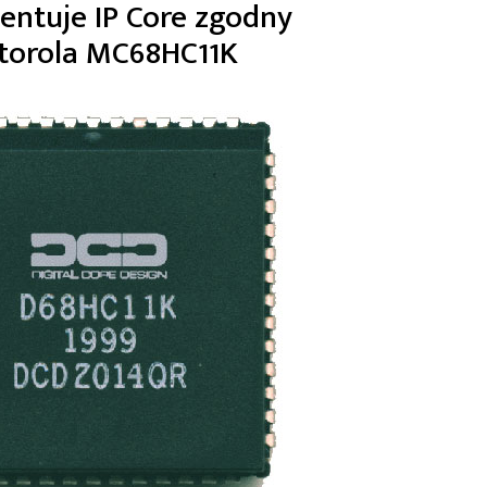
zentuje IP Core zgodny
torola MC68HC11K