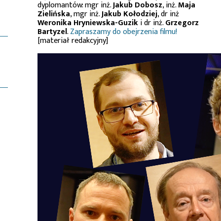
dyplomantów: mgr inż.
Jakub Dobosz
, inż.
Maja
Zielińska
, mgr inż.
Jakub Kołodziej
, dr inż
Weronika Hryniewska-Guzik
i dr inż.
Grzegorz
Bartyzel
.
Zapraszamy do obejrzenia filmu!
[materiał redakcyjny]