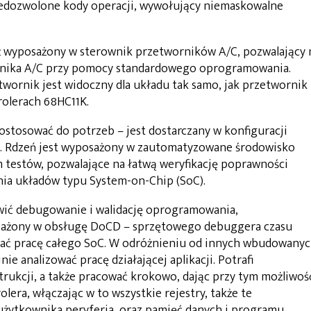
edozwolone kody operacji, wywołujący niemaskowalne
 wyposażony w sterownik przetworników A/C, pozwalający 
nika A/C przy pomocy standardowego oprogramowania.
wornik jest widoczny dla układu tak samo, jak przetwornik
olerach 68HC11K.
stosować do potrzeb – jest dostarczany w konfiguracji
. Rdzeń jest wyposażony w zautomatyzowane środowisko
 testów, pozwalające na łatwą weryfikację poprawności
nia układów typu System-on-Chip (SoC).
twić debugowanie i walidację oprogramowania,
sażony w obsługę DoCD – sprzętowego debuggera czasu
wać pracę całego SoC. W odróżnieniu od innych wbudowany
 analizować pracę działającej aplikacji. Potrafi
rukcji, a także pracować krokowo, dając przy tym możliwoś
lera, włączając w to wszystkie rejestry, także te
użytkownika peryferia, oraz pamięć danych i programu.