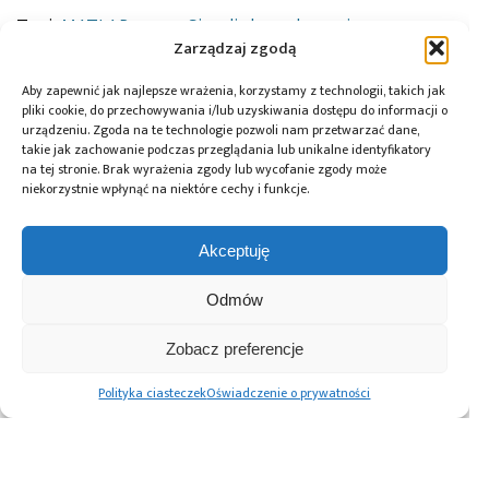
Tagi:
MATLAB
,
news
,
Simulink
,
wydarzenia
Zarządzaj zgodą
Aby zapewnić jak najlepsze wrażenia, korzystamy z technologii, takich jak
pliki cookie, do przechowywania i/lub uzyskiwania dostępu do informacji o
Przeczytaj również:
urządzeniu. Zgoda na te technologie pozwoli nam przetwarzać dane,
takie jak zachowanie podczas przeglądania lub unikalne identyfikatory
na tej stronie. Brak wyrażenia zgody lub wycofanie zgody może
niekorzystnie wpłynąć na niektóre cechy i funkcje.
Akceptuję
10 lat Finder
Global Electronics
Microchip i Micron
Polska – jubileusz
Association
prezentują
z perspektywą
opublikowało
architekturę
Odmów
dalszego rozwoju
normę IPC-A-630A
pamięci masowej
dotyczącą
PCIe® Gen 6 dla AI
Zobacz preferencje
obudów
oraz centrów
elektronicznych
danych
Polityka ciasteczek
Oświadczenie o prywatności
Advertising prices
Kontakt
Polityka prywatności
Cennik reklam
O nas