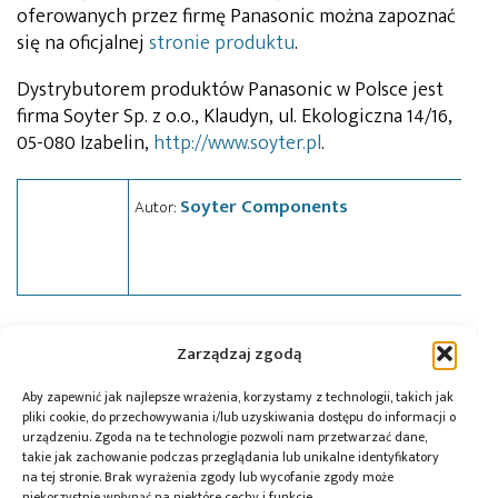
oferowanych przez firmę Panasonic można zapoznać
się na oficjalnej
stronie produktu
.
Dystrybutorem produktów Panasonic w Polsce jest
firma Soyter Sp. z o.o., Klaudyn, ul. Ekologiczna 14/16,
05-080 Izabelin,
http://www.soyter.pl
.
Soyter Components
Autor:
Tagi:
LED
,
news
,
Soyter
Zarządzaj zgodą
Aby zapewnić jak najlepsze wrażenia, korzystamy z technologii, takich jak
pliki cookie, do przechowywania i/lub uzyskiwania dostępu do informacji o
urządzeniu. Zgoda na te technologie pozwoli nam przetwarzać dane,
Przeczytaj również:
takie jak zachowanie podczas przeglądania lub unikalne identyfikatory
na tej stronie. Brak wyrażenia zgody lub wycofanie zgody może
niekorzystnie wpłynąć na niektóre cechy i funkcje.