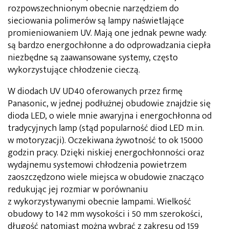
rozpowszechnionym obecnie narzędziem do
sieciowania polimerów są lampy naświetlające
promieniowaniem UV. Mają one jednak pewne wady:
są bardzo energochłonne a do odprowadzania ciepła
niezbędne są zaawansowane systemy, często
wykorzystujące chłodzenie cieczą.
W diodach UV UD40 oferowanych przez firmę
Panasonic, w jednej podłużnej obudowie znajdzie się
dioda LED, o wiele mnie awaryjna i energochłonna od
tradycyjnych lamp (stąd popularność diod LED m.in.
w motoryzacji). Oczekiwana żywotność to ok 15000
godzin pracy. Dzięki niskiej energochłonności oraz
wydajnemu systemowi chłodzenia powietrzem
zaoszczędzono wiele miejsca w obudowie znacząco
redukując jej rozmiar w porównaniu
z wykorzystywanymi obecnie lampami. Wielkość
obudowy to 142 mm wysokości i 50 mm szerokości,
długość natomiast można wybrać z zakresu od 159