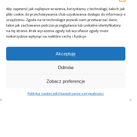
Tagi:
M-Bus
,
news
,
Silicon Labs
Aby zapewnić jak najlepsze wrażenia, korzystamy z technologii, takich jak
pliki cookie, do przechowywania i/lub uzyskiwania dostępu do informacji o
urządzeniu. Zgoda na te technologie pozwoli nam przetwarzać dane,
takie jak zachowanie podczas przeglądania lub unikalne identyfikatory
Przeczytaj również:
na tej stronie. Brak wyrażenia zgody lub wycofanie zgody może
niekorzystnie wpłynąć na niektóre cechy i funkcje.
Akceptuję
DigiKey i Shawn
AI Act: Nowy
Polska bez
Odmów
Hymel: webinaria
obowiązek
megafabryki, ale
i filmy
wyraźnego
z technologią. Jaką
Zobacz preferencje
z wykorzystaniem
oznaczania treści
rolę może odegrać
robotów Balance
generowanych
w europejskim
Polityka ciasteczek
Oświadczenie o prywatności
Bots
przez AI
ekosystemie
półprzewodników?
Advertising prices
Kontakt
Polityka prywatności
Cennik reklam
O nas