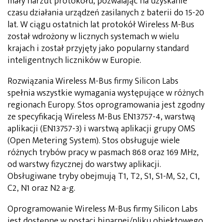
mały narzut protokołu, pozwalając na uzyskanie
czasu działania urządzeń zasilanych z baterii do 15-20
lat. W ciągu ostatnich lat protokół Wireless M-Bus
został wdrożony w licznych systemach w wielu
krajach i został przyjęty jako popularny standard
inteligentnych liczników w Europie.
Rozwiązania Wireless M-Bus firmy Silicon Labs
spełnia wszystkie wymagania występujące w różnych
regionach Europy. Stos oprogramowania jest zgodny
ze specyfikacją Wireless M-Bus EN13757-4, warstwą
aplikacji (EN13757-3) i warstwą aplikacji grupy OMS
(Open Metering System). Stos obsługuje wiele
różnych trybów pracy w pasmach 868 oraz 169 MHz,
od warstwy fizycznej do warstwy aplikacji.
Obsługiwane tryby obejmują T1, T2, S1, S1-M, S2, C1,
C2, N1 oraz N2 a-g.
Oprogramowanie Wireless M-Bus firmy Silicon Labs
jest dostępne w postaci binarnej/pliku obiektowego