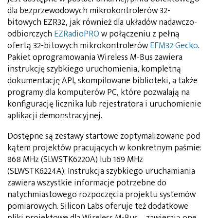
dla bezprzewodowych mikrokontrolerów 32-
bitowych EZR32, jak również dla układów nadawczo-
odbiorczych
EZRadioPRO
w połączeniu z pełną
ofertą 32-bitowych mikrokontrolerów
EFM32 Gecko
.
Pakiet oprogramowania Wireless M-Bus zawiera
instrukcję szybkiego uruchomienia, kompletną
dokumentację API, skompilowane biblioteki, a także
programy dla komputerów PC, które pozwalają na
konfigurację licznika lub rejestratora i uruchomienie
aplikacji demonstracyjnej.
Dostępne są zestawy startowe zoptymalizowane pod
kątem projektów pracujących w konkretnym paśmie:
868 MHz (SLWSTK6220A) lub 169 MHz
(SLWSTK6224A). Instrukcja szybkiego uruchamiania
zawiera wszystkie informacje potrzebne do
natychmiastowego rozpoczęcia projektu systemów
pomiarowych. Silicon Labs oferuje też dodatkowe
pliki projektowe dla Wireless M-Bus – zawierają one