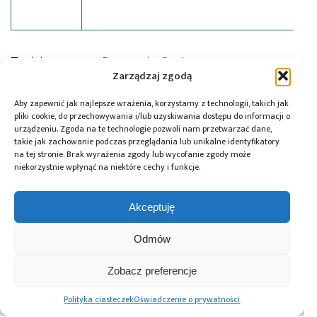
Tagi:
laser
,
news
,
Panasonic
,
Soyter
Zarządzaj zgodą
Aby zapewnić jak najlepsze wrażenia, korzystamy z technologii, takich jak
pliki cookie, do przechowywania i/lub uzyskiwania dostępu do informacji o
Przeczytaj również:
urządzeniu. Zgoda na te technologie pozwoli nam przetwarzać dane,
takie jak zachowanie podczas przeglądania lub unikalne identyfikatory
na tej stronie. Brak wyrażenia zgody lub wycofanie zgody może
niekorzystnie wpłynąć na niektóre cechy i funkcje.
Akceptuję
DigiKey i Shawn
AI Act: Nowy
Polska bez
Hymel: webinaria
obowiązek
megafabryki, ale
i filmy
wyraźnego
Odmów
z technologią. Jaką
z wykorzystaniem
oznaczania treści
rolę może odegrać
robotów Balance
generowanych
w europejskim
Zobacz preferencje
Bots
przez AI
ekosystemie
półprzewodników?
Polityka ciasteczek
Oświadczenie o prywatności