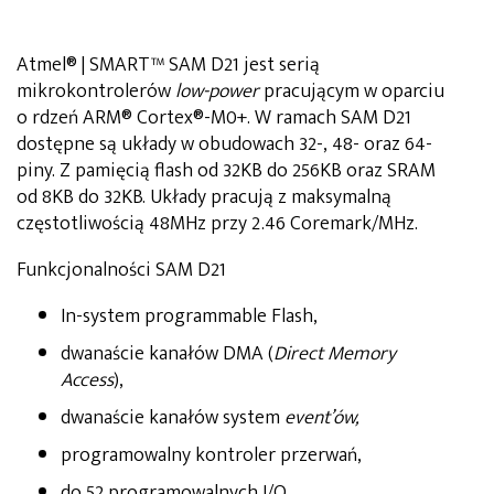
Atmel® | SMART™ SAM D21 jest serią
mikrokontrolerów
low-power
pracującym w oparciu
o rdzeń ARM® Cortex®-M0+. W ramach SAM D21
dostępne są układy w obudowach 32-, 48- oraz 64-
piny. Z pamięcią flash od 32KB do 256KB oraz SRAM
od 8KB do 32KB. Układy pracują z maksymalną
częstotliwością 48MHz przy 2.46 Coremark/MHz.
Funkcjonalności SAM D21
In-system programmable Flash,
dwanaście kanałów DMA (
Direct Memory
Access
),
dwanaście kanałów system
event’ów,
programowalny kontroler przerwań,
do 52 programowalnych I/O,