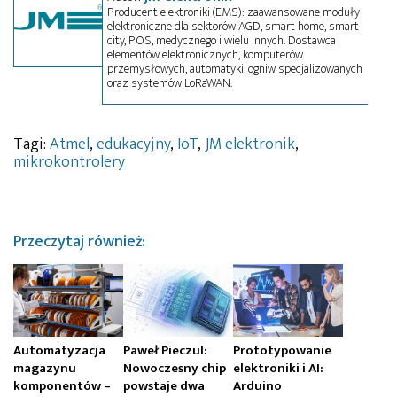
Producent elektroniki (EMS): zaawansowane moduły
elektroniczne dla sektorów AGD, smart home, smart
city, POS, medycznego i wielu innych. Dostawca
elementów elektronicznych, komputerów
przemysłowych, automatyki, ogniw specjalizowanych
oraz systemów LoRaWAN.
Tagi:
Atmel
,
edukacyjny
,
IoT
,
JM elektronik
,
mikrokontrolery
Przeczytaj również:
Automatyzacja
Paweł Pieczul:
Prototypowanie
magazynu
Nowoczesny chip
elektroniki i AI:
komponentów –
powstaje dwa
Arduino