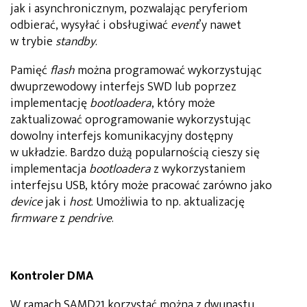
jak i asynchronicznym, pozwalając peryferiom
odbierać, wysyłać i obsługiwać
event
’y nawet
w trybie
standby
.
Pamięć
flash
można programować wykorzystując
dwuprzewodowy interfejs SWD lub poprzez
implementację
bootloadera
, który może
zaktualizować oprogramowanie wykorzystując
dowolny interfejs komunikacyjny dostępny
w układzie. Bardzo dużą popularnością cieszy się
implementacja
bootloadera
z wykorzystaniem
interfejsu USB, który może pracować zarówno jako
device
jak i
host
. Umożliwia to np. aktualizację
firmware
z
pendrive
.
Kontroler DMA
W ramach SAMD21 korzystać można z dwunastu