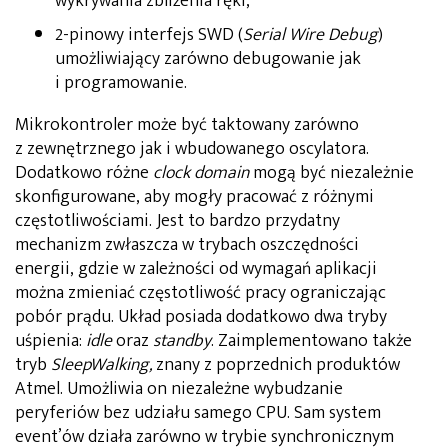
wykrywania zbliżenia ręki,
2-pinowy interfejs SWD (
Serial Wire Debug
)
umożliwiający zarówno debugowanie jak
i programowanie.
Mikrokontroler może być taktowany zarówno
z zewnętrznego jak i wbudowanego oscylatora.
Dodatkowo różne
clock domain
mogą być niezależnie
skonfigurowane, aby mogły pracować z różnymi
częstotliwościami. Jest to bardzo przydatny
mechanizm zwłaszcza w trybach oszczędności
energii, gdzie w zależności od wymagań aplikacji
można zmieniać częstotliwość pracy ograniczając
pobór prądu. Układ posiada dodatkowo dwa tryby
uśpienia:
idle
oraz
standby
. Zaimplementowano także
tryb
SleepWalking,
znany z poprzednich produktów
Atmel. Umożliwia on niezależne wybudzanie
peryferiów bez udziału samego CPU. Sam system
event’ów działa zarówno w trybie synchronicznym