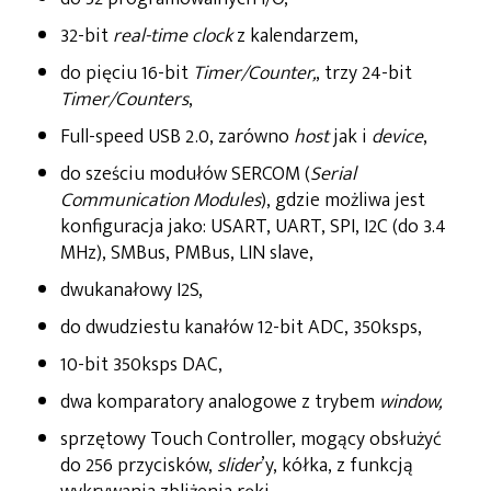
32-bit
real-time clock
z kalendarzem,
do pięciu 16-bit
Timer/Counter,
, trzy 24-bit
Timer/Counters
,
Full-speed USB 2.0, zarówno
host
jak i
device
,
do sześciu modułów SERCOM (
Serial
Communication Modules
), gdzie możliwa jest
konfiguracja jako: USART, UART, SPI, I2C (do 3.4
MHz), SMBus, PMBus, LIN slave,
dwukanałowy I2S,
do dwudziestu kanałów 12-bit ADC, 350ksps,
10-bit 350ksps DAC,
dwa komparatory analogowe z trybem
window,
sprzętowy Touch Controller, mogący obsłużyć
do 256 przycisków,
slider
’y, kółka, z funkcją