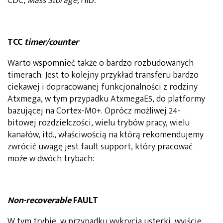
CDC,
Mass Storage,
HID
.
TCC
timer/counter
Warto wspomnieć także o bardzo rozbudowanych
timerach. Jest to kolejny przykład transferu bardzo
ciekawej i dopracowanej funkcjonalności z rodziny
Atxmega, w tym przypadku AtxmegaE5, do platformy
bazującej na Cortex-M0+. Oprócz możliwej 24-
bitowej rozdzielczości, wielu trybów pracy, wielu
kanałów, itd., właściwością na którą rekomendujemy
zwrócić uwagę jest fault support, który pracować
może w dwóch trybach:
Non-recoverable
FAULT
W tym trybie, w przypadku wykrycia usterki, wyjście