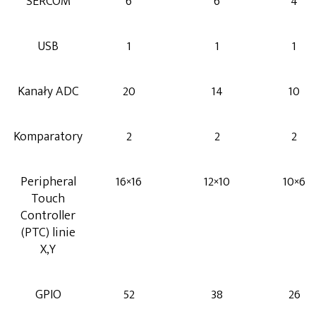
SERCOM
6
6
4
USB
1
1
1
Kanały ADC
20
14
10
Komparatory
2
2
2
Peripheral
16×16
12×10
10×6
Touch
Controller
(PTC) linie
X,Y
GPIO
52
38
26