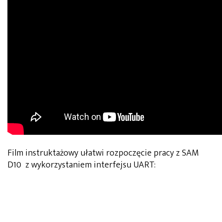
Film instruktażowy ułatwi rozpoczęcie pracy z SAM
D10 z wykorzystaniem interfejsu UART: