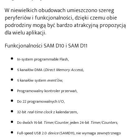
W niewielkich obudowach umieszczono szereg
peryferiów i funkcjonalności, dzięki czemu obie
podrodziny mogą być bardzo atrakcyjną propozycją
dla wielu aplikacji.
Funkcjonalności SAM D10 i SAM D11
In-system programmable Flash,
6 kanałów DMA (
Direct Memory Access
),
6 kanałów system
event’ów
,
Programowalny kontroler przerwań,
Do 22 programowalnych I/O,
32-bit
real-time clock
z kalendarzem,
Do dwóch 16-bit
Timer/Counter,
jeden 24-bit
Timer/Counters,
Full-speed USB 2.0
device
(SAMD11), nie wymaga zewnętrznego