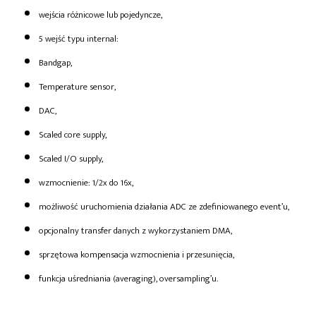
wejścia różnicowe lub pojedyncze,
5 wejść typu internal:
Bandgap,
Temperature sensor,
DAC,
Scaled core supply,
Scaled I/O supply,
wzmocnienie: 1/2x do 16x,
możliwość uruchomienia działania ADC ze zdefiniowanego event’u,
opcjonalny transfer danych z wykorzystaniem DMA,
sprzętowa kompensacja wzmocnienia i przesunięcia,
funkcja uśredniania (averaging), oversampling’u.