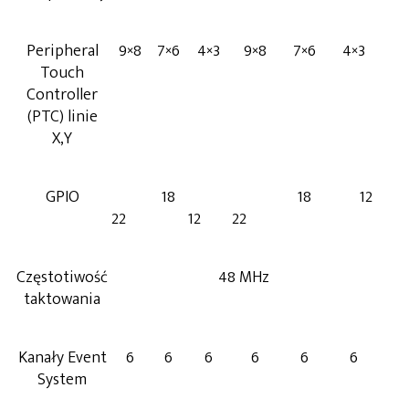
Peripheral
9×8
7×6
4×3
9×8
7×6
4×3
Touch
Controller
(PTC) linie
X,Y
GPIO
18
18
12
22
12
22
Częstotiwość
48 MHz
taktowania
Kanały Event
6
6
6
6
6
6
System