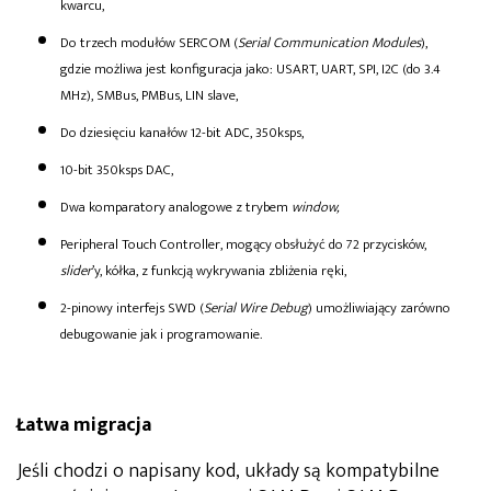
kwarcu,
Do trzech modułów SERCOM (
Serial Communication Modules
),
gdzie możliwa jest konfiguracja jako: USART, UART, SPI, I2C (do 3.4
MHz), SMBus, PMBus, LIN slave,
Do dziesięciu kanałów 12-bit ADC, 350ksps,
10-bit 350ksps DAC,
Dwa komparatory analogowe z trybem
window,
Peripheral Touch Controller, mogący obsłużyć do 72 przycisków,
slider
’y, kółka, z funkcją wykrywania zbliżenia ręki,
2-pinowy interfejs SWD (
Serial Wire Debug
) umożliwiający zarówno
debugowanie jak i programowanie.
Łatwa migracja
Jeśli chodzi o napisany kod, układy są kompatybilne