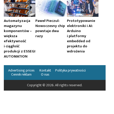
Automatyzacja
Paweł Pieczul:
Prototypowanie
magazynu
Nowoczesny chip
elektroniki i AI:
komponentów –
powstaje dwa
Arduino
większa
razy
i platformy
efektywność
embedded od
i ciągłość
projektu do
produkcji z ESSEGI
wdrożenia
AUTOMATION
Advertising prices
Kontakt
Polityka prywatności
Cennik reklam
O nas
Copyright © 2026. All rights reserved.