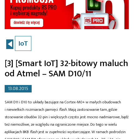
IoT
[3] [Smart IoT] 32-bitowy maluch
od Atmel – SAM D10/11
13.08.2015
SAM D11 i D10 to układy bazujące na Cortex-M0+ w małych obudowach
i niewielkich rozmiarach pamięci
flash
. Mają zastosowanie tam, gdzie
stosowanie obudów 32-pin i większych często jest mocno nadmiarowe, bądź
też niemożliwe, ze względu na ograniczone miejsce. Do tego w wielu
aplikacjach 8KB
flash
jest w zupełności wystarczające. W ramach podrodzin