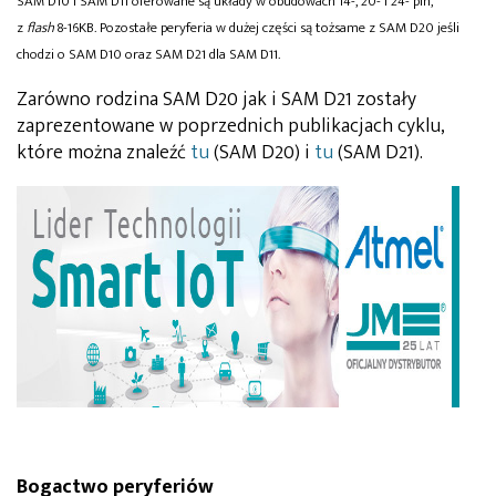
SAM D10 i SAM D11 oferowane są układy w obudowach 14-, 20- i 24- pin,
z
flash
8-16KB. Pozostałe peryferia w dużej części są tożsame z SAM D20 jeśli
chodzi o SAM D10 oraz SAM D21 dla SAM D11.
Zarówno rodzina SAM D20 jak i SAM D21 zostały
zaprezentowane w poprzednich publikacjach cyklu,
które można znaleźć
tu
(SAM D20) i
tu
(SAM D21).
Bogactwo peryferiów