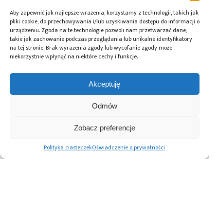
Aby zapewnić jak najlepsze wrażenia, korzystamy z technologii, takich jak
pliki cookie, do przechowywania i/lub uzyskiwania dostępu do informacji o
urządzeniu. Zgoda na te technologie pozwoli nam przetwarzać dane,
Przeczytaj również:
takie jak zachowanie podczas przeglądania lub unikalne identyfikatory
na tej stronie. Brak wyrażenia zgody lub wycofanie zgody może
niekorzystnie wpłynąć na niektóre cechy i funkcje.
Akceptuję
Global Electronics
Microchip i Micron
Farnell podejmuje
Association
prezentują
współpracę
Odmów
opublikowało
architekturę
z Hailo w zakresie
normę IPC-A-630A
pamięci masowej
Edge AI
Zobacz preferencje
dotyczącą
PCIe® Gen 6 dla AI
obudów
oraz centrów
Polityka ciasteczek
Oświadczenie o prywatności
elektronicznych
danych
Advertising prices
Kontakt
Polityka prywatności
Cennik reklam
O nas
Copyright © 2026. All rights reserved.