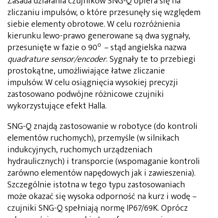
Zasada działania czujników SNG-Q opiera się na
zliczaniu impulsów, o które przesunęły się względem
siebie elementy obrotowe. W celu rozróżnienia
kierunku lewo-prawo generowane są dwa sygnały,
o
przesunięte w fazie o 90
– stąd angielska nazwa
quadrature sensor/encoder
. Sygnały te to przebiegi
prostokątne, umożliwiające łatwe zliczanie
impulsów. W celu osiągnięcia wysokiej precyzji
zastosowano podwójne różnicowe czujniki
wykorzystujące efekt Halla.
SNG-Q znajdą zastosowanie w robotyce (do kontroli
elementów ruchomych), przemyśle (w silnikach
indukcyjnych, ruchomych urządzeniach
hydraulicznych) i transporcie (wspomaganie kontroli
zarówno elementów napędowych jak i zawieszenia).
Szczególnie istotna w tego typu zastosowaniach
może okazać się wysoka odporność na kurz i wodę –
czujniki SNG-Q spełniają normę IP67/69K. Oprócz