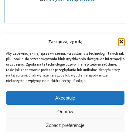
Tagi:
czujnik
,
Honeywell
,
news
,
Soyter
Zarządzaj zgodą
Aby zapewnić jak najlepsze wrażenia, korzystamy z technologii, takich jak
pliki cookie, do przechowywania i/lub uzyskiwania dostępu do informacji o
Przeczytaj również:
urządzeniu. Zgoda na te technologie pozwoli nam przetwarzać dane,
takie jak zachowanie podczas przeglądania lub unikalne identyfikatory
na tej stronie. Brak wyrażenia zgody lub wycofanie zgody może
niekorzystnie wpłynąć na niektóre cechy i funkcje.
Akceptuję
Global Electronics
Microchip i Micron
Farnell podejmuje
Association
prezentują
współpracę
Odmów
opublikowało
architekturę
z Hailo w zakresie
normę IPC-A-630A
pamięci masowej
Edge AI
dotyczącą
PCIe® Gen 6 dla AI
Zobacz preferencje
obudów
oraz centrów