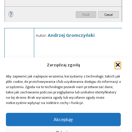
Andrzej Gromczyński
Autor:
Zarządzaj zgodą
Tagi:
Atollic
,
Evatronix
,
mikrokontrolery
,
narzędzia
,
Aby zapewnić jak najlepsze wrażenia, korzystamy z technologii, takich jak
oprogramowanie
,
TrueSTUDIO
pliki cookie, do przechowywania i/lub uzyskiwania dostępu do informacji o
urządzeniu. Zgoda na te technologie pozwoli nam przetwarzać dane,
takie jak zachowanie podczas przeglądania lub unikalne identyfikatory
na tej stronie. Brak wyrażenia zgody lub wycofanie zgody może
niekorzystnie wpłynąć na niektóre cechy i funkcje.
Przeczytaj również:
Akceptuję