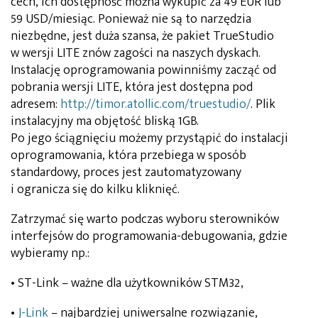
cech, ich dostępność można wykupić za 49 EUR lub
59 USD/miesiąc. Ponieważ nie są to narzędzia
niezbędne, jest duża szansa, że pakiet TrueStudio
w wersji LITE znów zagości na naszych dyskach.
Instalację oprogramowania powinniśmy zacząć od
pobrania wersji LITE, która jest dostępna pod
adresem:
http://timor.atollic.com/truestudio/
. Plik
instalacyjny ma objętość bliską 1GB.
Po jego ściągnięciu możemy przystąpić do instalacji
oprogramowania, która przebiega w sposób
standardowy, proces jest zautomatyzowany
i ogranicza się do kilku kliknięć.
Zatrzymać się warto podczas wyboru sterowników
interfejsów do programowania-debugowania, gdzie
wybieramy np.:
• ST-Link – ważne dla użytkowników STM32,
•
J-Link
– najbardziej uniwersalne rozwiązanie,