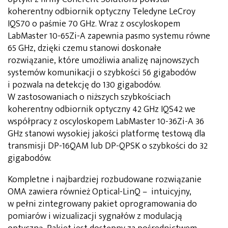
koherentny odbiornik optyczny Teledyne LeCroy
IQS70 o paśmie 70 GHz. Wraz z oscyloskopem
LabMaster 10-65Zi-A zapewnia pasmo systemu równe
65 GHz, dzięki czemu stanowi doskonałe
rozwiązanie, które umożliwia analizę najnowszych
systemów komunikacji o szybkości 56 gigabodów
i pozwala na detekcję do 130 gigabodów.
W zastosowaniach o niższych szybkościach
koherentny odbiornik optyczny 42 GHz IQS42 we
współpracy z oscyloskopem LabMaster 10-36Zi-A 36
GHz stanowi wysokiej jakości platformę testową dla
transmisji DP-16QAM lub DP-QPSK o szybkości do 32
gigabodów.
Kompletne i najbardziej rozbudowane rozwiązanie
OMA zawiera również Optical-LinQ – intuicyjny,
w pełni zintegrowany pakiet oprogramowania do
pomiarów i wizualizacji sygnałów z modulacją