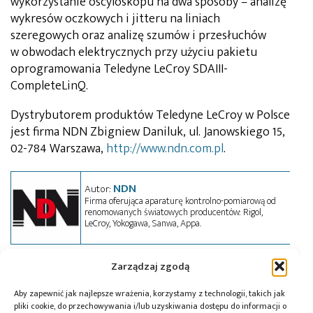
wykorzystanie oscyloskopu na dwa sposoby – analizę
wykresów oczkowych i jitteru na liniach
szeregowych oraz analizę szumów i przesłuchów
w obwodach elektrycznych przy użyciu pakietu
oprogramowania Teledyne LeCroy SDAIII-
CompleteLinQ.
Dystrybutorem produktów Teledyne LeCroy w Polsce
jest firma NDN Zbigniew Daniluk, ul. Janowskiego 15,
02-784 Warszawa,
http://www.ndn.com.pl
.
NDN
Autor:
Firma oferująca aparaturę kontrolno-pomiarową od
renomowanych światowych producentów: Rigol,
LeCroy, Yokogawa, Sanwa, Appa.
Zarządzaj zgodą
Tagi:
NDN
,
news
,
Teledyne LeCroy
Aby zapewnić jak najlepsze wrażenia, korzystamy z technologii, takich jak
pliki cookie, do przechowywania i/lub uzyskiwania dostępu do informacji o