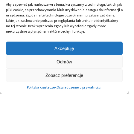
Aby zapewnić jak najlepsze wrażenia, korzystamy z technologii, takich jak
pliki cookie, do przechowywania i/lub uzyskiwania dostępu do informacji o
urządzeniu. Zgoda na te technologie pozwoli nam przetwarzać dane,
takie jak zachowanie podczas przeglądania lub unikalne identyfikatory
Przeczytaj również:
na tej stronie. Brak wyrażenia zgody lub wycofanie zgody może
niekorzystnie wpłynąć na niektóre cechy i funkcje.
Akceptuję
DigiKey i Shawn
AI Act: Nowy
Polska bez
Odmów
Hymel: webinaria
obowiązek
megafabryki, ale
i filmy
wyraźnego
z technologią. Jaką
Zobacz preferencje
z wykorzystaniem
oznaczania treści
rolę może odegrać
robotów Balance
generowanych
w europejskim
Polityka ciasteczek
Oświadczenie o prywatności
Bots
przez AI
ekosystemie
półprzewodników?
Advertising prices
Kontakt
Polityka prywatności
Cennik reklam
O nas
Copyright © 2026. All rights reserved.