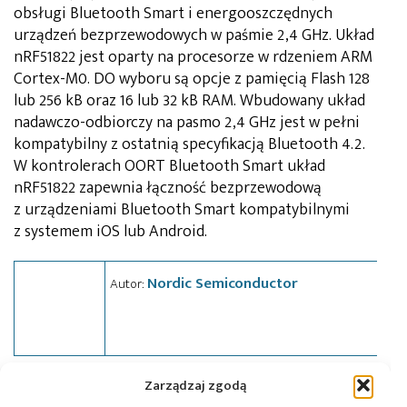
obsługi Bluetooth Smart i energooszczędnych
urządzeń bezprzewodowych w paśmie 2,4 GHz. Układ
nRF51822 jest oparty na procesorze w rdzeniem ARM
Cortex-M0. DO wyboru są opcje z pamięcią Flash 128
lub 256 kB oraz 16 lub 32 kB RAM. Wbudowany układ
nadawczo-odbiorczy na pasmo 2,4 GHz jest w pełni
kompatybilny z ostatnią specyfikacją Bluetooth 4.2.
W kontrolerach OORT Bluetooth Smart układ
nRF51822 zapewnia łączność bezprzewodową
z urządzeniami Bluetooth Smart kompatybilnymi
z systemem iOS lub Android.
Nordic Semiconductor
Autor:
Zarządzaj zgodą
Tagi:
IoT
,
mobilne
,
news
,
SoC