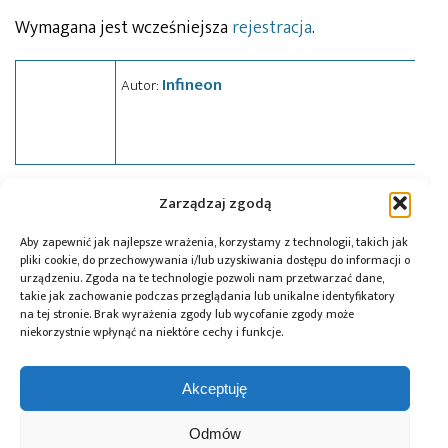
Wymagana jest wcześniejsza
rejestracja
.
Infineon
Autor:
Zarządzaj zgodą
Tagi:
Infineon
,
news
,
webinarium
Aby zapewnić jak najlepsze wrażenia, korzystamy z technologii, takich jak
pliki cookie, do przechowywania i/lub uzyskiwania dostępu do informacji o
urządzeniu. Zgoda na te technologie pozwoli nam przetwarzać dane,
Przeczytaj również:
takie jak zachowanie podczas przeglądania lub unikalne identyfikatory
na tej stronie. Brak wyrażenia zgody lub wycofanie zgody może
niekorzystnie wpłynąć na niektóre cechy i funkcje.
Akceptuję
Global Electronics
Microchip i Micron
Farnell podejmuje
Odmów
Association
prezentują
współpracę