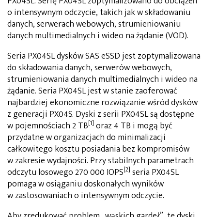
PX04SL. Serię PX04SL zoptymalizowano do obciążeń
o intensywnym odczycie, takich jak w składowaniu
danych, serwerach webowych, strumieniowaniu
danych multimedialnych i wideo na żądanie (VOD).
Seria PX04SL dysków SAS eSSD jest zoptymalizowana
do składowania danych, serwerów webowych,
strumieniowania danych multimedialnych i wideo na
żądanie. Seria PX04SL jest w stanie zaoferować
najbardziej ekonomiczne rozwiązanie wśród dysków
z generacji PX04S. Dyski z serii PX04SL są dostępne
[1]
w pojemnościach 2 TB
oraz 4 TB i mogą być
przydatne w organizacjach do minimalizacji
całkowitego kosztu posiadania bez kompromisów
w zakresie wydajności. Przy stabilnych parametrach
[2]
odczytu losowego 270 000 IOPS
seria PX04SL
pomaga w osiąganiu doskonałych wyników
w zastosowaniach o intensywnym odczycie.
Aby zredukować problem „wąskich gardeł”, te dyski