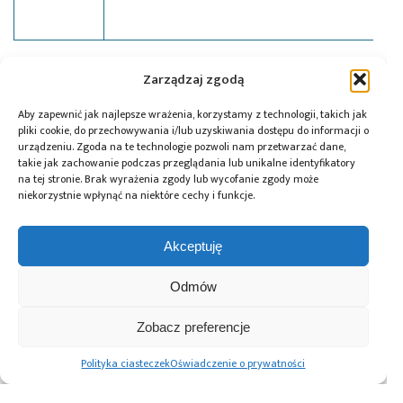
Tagi:
news
,
Toshiba
Zarządzaj zgodą
Aby zapewnić jak najlepsze wrażenia, korzystamy z technologii, takich jak
pliki cookie, do przechowywania i/lub uzyskiwania dostępu do informacji o
urządzeniu. Zgoda na te technologie pozwoli nam przetwarzać dane,
Przeczytaj również:
takie jak zachowanie podczas przeglądania lub unikalne identyfikatory
na tej stronie. Brak wyrażenia zgody lub wycofanie zgody może
niekorzystnie wpłynąć na niektóre cechy i funkcje.
Akceptuję
ICEYE pozyskuje
Łukasiewicz –
Noctiluca
Odmów
pierwszą
ITECH rozpoczyna
ewoluuje
inwestycję
prace nad
z deeptechu do
z funduszu
Programem
roli
Zobacz preferencje
Scaleup Europe
Azjatyckim
przemysłowego
Komisji
gracza
Polityka ciasteczek
Oświadczenie o prywatności
Europejskiej