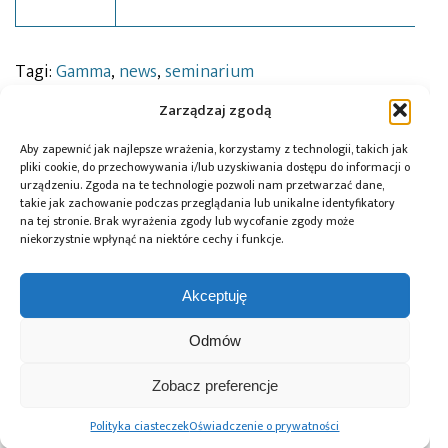
Tagi:
Gamma
,
news
,
seminarium
Zarządzaj zgodą
Aby zapewnić jak najlepsze wrażenia, korzystamy z technologii, takich jak
Przeczytaj również:
pliki cookie, do przechowywania i/lub uzyskiwania dostępu do informacji o
urządzeniu. Zgoda na te technologie pozwoli nam przetwarzać dane,
takie jak zachowanie podczas przeglądania lub unikalne identyfikatory
na tej stronie. Brak wyrażenia zgody lub wycofanie zgody może
niekorzystnie wpłynąć na niektóre cechy i funkcje.
DigiKey i Shawn
AI Act: Nowy
Polska bez
Akceptuję
Hymel: webinaria
obowiązek
megafabryki, ale
i filmy
wyraźnego
z technologią. Jaką
Odmów
z wykorzystaniem
oznaczania treści
rolę może odegrać
robotów Balance
generowanych
w europejskim
Bots
przez AI
ekosystemie
Zobacz preferencje
półprzewodników?
Polityka ciasteczek
Oświadczenie o prywatności