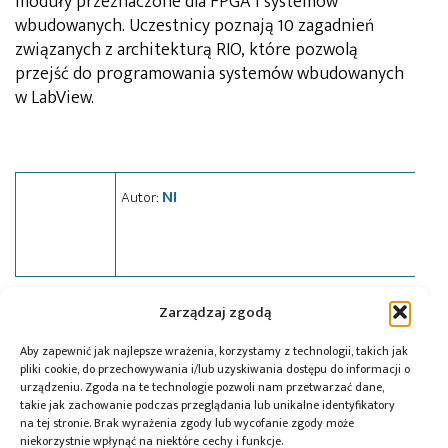
moduły przeznaczone dla FPGA i systemów
wbudowanych. Uczestnicy poznają 10 zagadnień
związanych z architekturą RIO, które pozwolą
przejść do programowania systemów wbudowanych
w LabView.
NI
Autor:
Zarządzaj zgodą
Tagi:
LabVIEW
,
National Instruments
,
news
,
webinarium
Aby zapewnić jak najlepsze wrażenia, korzystamy z technologii, takich jak
pliki cookie, do przechowywania i/lub uzyskiwania dostępu do informacji o
urządzeniu. Zgoda na te technologie pozwoli nam przetwarzać dane,
takie jak zachowanie podczas przeglądania lub unikalne identyfikatory
na tej stronie. Brak wyrażenia zgody lub wycofanie zgody może
Przeczytaj również:
niekorzystnie wpłynąć na niektóre cechy i funkcje.