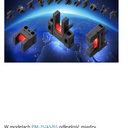
W modelach
PM-25/45/65
odległość między