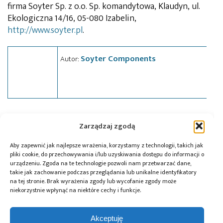
firma Soyter Sp. z o.o. Sp. komandytowa, Klaudyn, ul.
Ekologiczna 14/16, 05-080 Izabelin,
http://www.soyter.pl
.
Soyter Components
Autor:
Tagi:
czujnik
,
news
,
Panasonic
,
Soyter
Zarządzaj zgodą
Aby zapewnić jak najlepsze wrażenia, korzystamy z technologii, takich jak
pliki cookie, do przechowywania i/lub uzyskiwania dostępu do informacji o
Przeczytaj również:
urządzeniu. Zgoda na te technologie pozwoli nam przetwarzać dane,
takie jak zachowanie podczas przeglądania lub unikalne identyfikatory
na tej stronie. Brak wyrażenia zgody lub wycofanie zgody może
niekorzystnie wpłynąć na niektóre cechy i funkcje.
Akceptuję