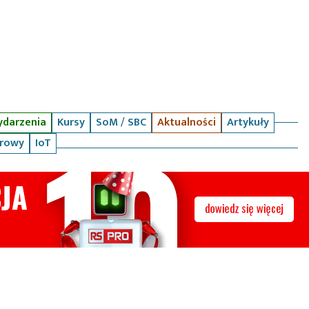
darzenia
Kursy
SoM / SBC
Aktualności
Artykuły
arowy
IoT