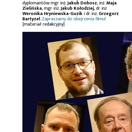
dyplomantów: mgr inż.
Jakub Dobosz
, inż.
Maja
Zielińska
, mgr inż.
Jakub Kołodziej
, dr inż
Weronika Hryniewska-Guzik
i dr inż.
Grzegorz
Bartyzel
.
Zapraszamy do obejrzenia filmu!
[materiał redakcyjny]