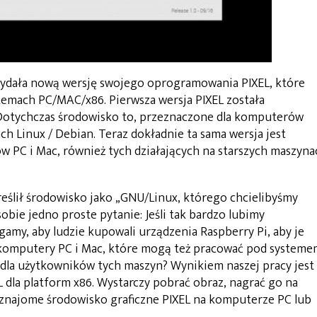
wydała nową wersję swojego oprogramowania PIXEL, które
emach PC/MAC/x86. Pierwsza wersja PIXEL została
Dotychczas środowisko to, przeznaczone dla komputerów
ch Linux / Debian. Teraz dokładnie ta sama wersja jest
PC i Mac, również tych działających na starszych maszyna
reślił środowisko jako „GNU/Linux, którego chcielibyśmy
sobie jedno proste pytanie: Jeśli tak bardzo lubimy
my, aby ludzie kupowali urządzenia Raspberry Pi, aby je
komputery PC i Mac, które mogą też pracować pod systeme
 dla użytkowników tych maszyn? Wynikiem naszej pracy jest
 dla platform x86. Wystarczy pobrać obraz, nagrać go na
znajome środowisko graficzne PIXEL na komputerze PC lub