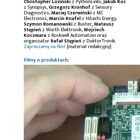
Christopher Lozinski
z PythonLinks,
Jakub Koc
z Synopsys,
Grzegorz Kronhof
z Sensory
Diagnostics,
Maciej Czerwiński
z MC
Electronics,
Marcin Knafel
z Hitachi Energy,
Szymon Romanowski
z Bustec,
Mateusz
Stępień
z Würth Elektronik,
Wojciech
Koczwara
z Rockwell Automation oraz
organizator
Rafał Stępień
z DoktorTronik.
Zapraszamy na film!
[materiał redakcyjny]
Filmy o produktach: