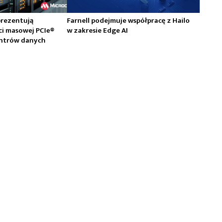
prezentują
Farnell podejmuje współpracę z Hailo
ci masowej PCIe®
w zakresie Edge AI
centrów danych