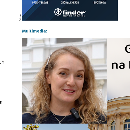
Multimedia:
ch
m