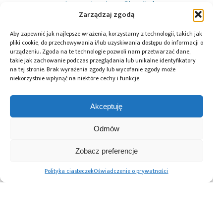
oprogramowanie
,
seminarium
,
Simulink
Zarządzaj zgodą
Aby zapewnić jak najlepsze wrażenia, korzystamy z technologii, takich jak
pliki cookie, do przechowywania i/lub uzyskiwania dostępu do informacji o
Przeczytaj również:
urządzeniu. Zgoda na te technologie pozwoli nam przetwarzać dane,
takie jak zachowanie podczas przeglądania lub unikalne identyfikatory
na tej stronie. Brak wyrażenia zgody lub wycofanie zgody może
niekorzystnie wpłynąć na niektóre cechy i funkcje.
Akceptuję
10 lat Finder
Global Electronics
Microchip i Micron
Polska – jubileusz
Association
prezentują
z perspektywą
opublikowało
architekturę
Odmów
dalszego rozwoju
normę IPC-A-630A
pamięci masowej
dotyczącą
PCIe® Gen 6 dla AI
Zobacz preferencje
obudów
oraz centrów
elektronicznych
danych
Polityka ciasteczek
Oświadczenie o prywatności
Advertising prices
Kontakt
Polityka prywatności
Cennik reklam
O nas